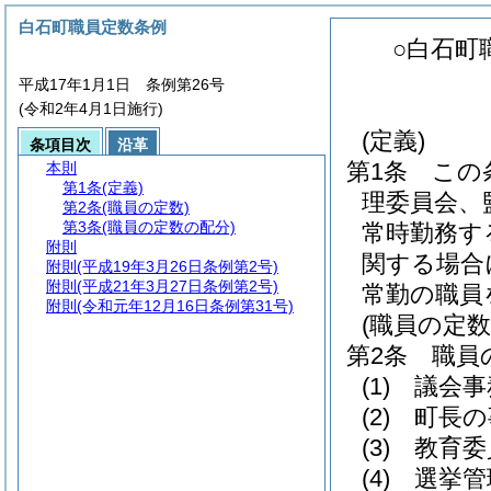
白石町職員定数条例
○白石町
平成17年1月1日 条例第26号
(令和2年4月1日施行)
(定義)
条項目次
沿革
第1条
この
本則
第1条
(定義)
理委員会、
第2条
(職員の定数)
第3条
(職員の定数の配分)
常時勤務す
附則
関する場合
附則
(平成19年3月26日条例第2号)
附則
(平成21年3月27日条例第2号)
常勤の職員
附則
(令和元年12月16日条例第31号)
(職員の定数
第2条
職員
(1)
議会事
(2)
町長の
(3)
教育委
(4)
選挙