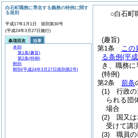
白石町職務に専念する義務の特例に関す
る規則
○白石町
平成17年1月1日 規則第30号
(平成24年3月27日施行)
(趣旨)
条項目次
沿革
第1条
この
本則
第1条
(趣旨)
る条例
(平
第2条
(特例)
附則
き、職務に
附則
(平成24年3月27日規則第2号)
(特例)
第2条
前条
(1)
行政の
られる団
場合
(2)
国又は
受けて講
(3)
職員の