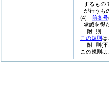
するもの
が行うも
(4)
前各号
承認を得
附
則
この規則
は
附
則
(
この規則は