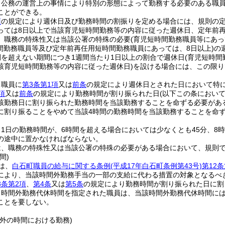
、公務の運営上の事情により特別の形態によって勤務する必要のある職
ことができる。
項
の規定により週休日及び勤務時間の割振りを定める場合には、規則の定
っては8日以上で当該育児短時間勤務等の内容に従った週休日、定年前再
、職務の特殊性又は当該公署の特殊の必要
(育児短時間勤務職員等にあっ
間勤務職員等及び定年前再任用短時間勤務職員にあっては、8日以上)
の
間を超えない期間につき1週間当たり1日以上の割合で週休日
(育児短時間
該育児短時間勤務等の内容に従った週休日)
を設ける場合には、この限り
、職員に
第3条第1項
又は
前条
の規定により週休日とされた日において特
項
又は
前条
の規定により勤務時間が割り振られた日
(以下この条におい
該勤務日に割り振られた勤務時間を当該勤務することを命ずる必要があ
に割り振ることをやめて当該4時間の勤務時間を当該勤務することを命
1日の勤務時間が、6時間を超える場合においては少なくとも45分、8
の途中に置かなければならない。
は、職務の特殊性又は当該公署の特殊の必要がある場合において、規則
間)
は、
白石町職員の給与に関する条例
(平成17年白石町条例第43号)
第12条
により、当該時間外勤務手当の一部の支給に代わる措置の対象となるべ
3条第2項
、
第4条
又は
第5条
の規定により勤務時間が割り振られた日に割
り時間外勤務代休時間を指定された職員は、当該時間外勤務代休時間に
ことを要しない。
外の時間における勤務)