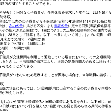
0日以内の期間とすることができる。
務が著しく困難な女子職員が、生理休暇を請求した場合は、2日を超え
院休暇)
産後1年以内の女子職員が母子保健法
(昭和40年法律第141号)
第10条に
合は、
次の各号
に掲げる区分により
当該各号
に定める回数
(当該保健指
もその指示された回数)
で、1回につき1日の正規の勤務時間の範囲内で
1月は、28日として計算する。以下この条において同じ。)
までの期間 4
9月末までの期間 2週間に1回
ら出産までの期間 1週間に1回
の期間 1年間に1回
暇)
子職員が交通機関を利用して通勤している場合において、その交通機関
れるときは、当該職員の請求により、正規の勤務時間の始め又は終わり
を与えることができる。
子職員がつわりのため勤務することが困難な場合は、当該職員の請求に
暇)
妊娠の場合にあっては、14週間)
以内に出産する予定の女子職員が休暇を
暇が与えられる。
出をしないが事実上婚姻関係と同様の事情にある者を含む。以下同じ。)
14日以内において2日を超えない範囲内で必要と認められる期間の休暇
休暇)