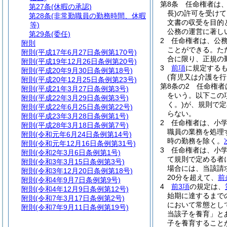
第8条
任命権者は
第27条
(休暇の承認)
長)
の許可を受けて
第28条
(非常勤職員の勤務時間、休暇
文書の収受を目的
等)
公務の運営に著し
第29条
(委任)
2
任命権者は、公
附則
ことができる。
た
附則
(平成17年6月27日条例第170号)
合に限り、正規の
附則
(平成19年12月26日条例第20号)
3
前項
に規定する
附則
(平成20年9月30日条例第18号)
(育児又は介護を
附則
(平成20年12月25日条例第23号)
第8条の2
任命権者
附則
(平成21年3月27日条例第3号)
をいう。以下この
附則
(平成22年3月29日条例第3号)
く。)
が、規則で定
附則
(平成22年6月25日条例第22号)
らない。
附則
(平成23年3月28日条例第1号)
2
任命権者は、小
附則
(平成28年3月18日条例第7号)
職員の業務を処理
附則
(令和元年6月24日条例第14号)
時の勤務を除く。
附則
(令和元年12月16日条例第31号)
3
任命権者は、小
附則
(令和2年3月6日条例第1号)
て規則で定める者
附則
(令和3年3月15日条例第3号)
場合には、当該請
附則
(令和3年12月20日条例第18号)
20分を超えて、
前
附則
(令和4年9月7日条例第9号)
4
前3項
の規定は、
附則
(令和4年12月9日条例第12号)
始期に達するまで
附則
(令和7年3月17日条例第2号)
において常態とし
附則
(令和7年9月11日条例第19号)
当該子を養育」と
子を養育すること