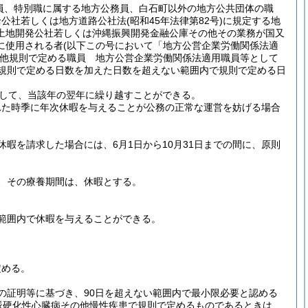
員、特別職に属する地方公務員、白石町以外の地方公共団体の職
給公社若しくは地方道路公社法
(昭和45年法律第82号)
に規定する地
土地開発公社若しくは沖縄振興開発金融公庫その他その業務が国又
に使用される者
(以下この号において「地方公営企業労働関係法適
他規則で定める職員 地方公営企業労働関係法適用職員等として
規則で定める日数を加えた日数を超えない範囲内で規則で定める日
して、当該年の翌年に繰り越すことができる。
れた時季に年次休暇を与えることが公務の正常な運営を妨げる場合
暇を請求した場合には、6月1日から10月31日までの間に、原則
、その療養期間は、休暇とする。
範囲内で休暇を与えることができる。
定める。
の証明等に基づき、90日を超えない範囲内で最小限必要と認める
脈硬化性心臓病その他慢性疾患で規則で定めるものであるときは、