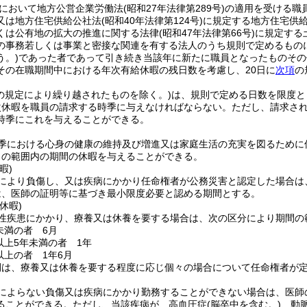
において地方公営企業労働法
(昭和27年法律第289号)
の適用を受ける職
又は地方住宅供給公社法
(昭和40年法律第124号)
に規定する地方住宅供
くは公有地の拡大の推進に関する法律
(昭和47年法律第66号)
に規定する
の事務若しくは事業と密接な関連を有する法人のうち規則で定めるもの
う。)
であった者であって引き続き当該年に新たに職員となったものその
その在職期間中における年次有給休暇の残日数を考慮し、20日に
次項
の
の規定により繰り越されたものを除く。)
は、規則で定める日数を限度と
次休暇を職員の請求する時季に与えなければならない。
ただし、請求さ
時季にこれを与えることができる。
季における心身の健康の維持及び増進又は家庭生活の充実を図るために休
日の範囲内の期間の休暇を与えることができる。
暇)
により負傷し、又は疾病にかかり任命権者が公務災害と認定した場合は
は、医師の証明等に基づき最小限度必要と認める期間とする。
休暇)
性疾患にかかり、療養又は休養を要する場合は、次の区分により期間の
未満の者 6月
以上5年未満の者 1年
以上の者 1年6月
間は、療養又は休養を要する程度に応じ個々の場合について任命権者が
によらない負傷又は疾病にかかり勤務することができない場合は、医師
ることができる。
ただし、当該疾病が、高血圧症
(脳卒中を含む。)
、動