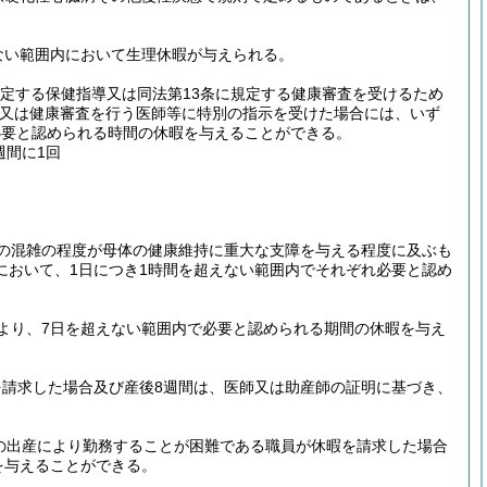
ない範囲内において生理休暇が与えられる。
規定する保健指導又は同法第13条に規定する健康審査を受けるため
導又は健康審査を行う医師等に特別の指示を受けた場合には、いず
必要と認められる時間の休暇を与えることができる。
週間に1回
の混雑の程度が母体の健康維持に重大な支障を与える程度に及ぶも
において、1日につき1時間を超えない範囲内でそれぞれ必要と認め
より、7日を超えない範囲内で必要と認められる期間の休暇を与え
請求した場合及び産後8週間は、医師又は助産師の証明に基づき、
の出産により勤務することが困難である職員が休暇を請求した場合
を与えることができる。