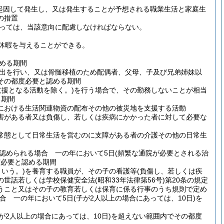
起因して発生し、又は発生することが予想される職業生活と家庭生
の措置
っては、当該意向に配慮しなければならない。
休暇を与えることができる。
める期間
出を行い、又は骨髄移植のため配偶者、父母、子及び兄弟姉妹以
その都度必要と認める期間
支援となる活動を除く。)
を行う場合で、その勤務しないことが相当
る期間
における生活関連物資の配布その他の被災地を支援する活動
害がある者又は負傷し、若しくは疾病にかかった者に対して必要な
常態として日常生活を営むのに支障がある者の介護その他の日常生
認められる場合 一の年において5日
(頻繁な通院が必要とされる治
度必要と認める期間
いう。)
を養育する職員が、その子の看護等
(負傷し、若しくは疾
の世話若しくは学校保健安全法
(昭和33年法律第56号)
第20条の規定
うこと又はその子の教育若しくは保育に係る行事のうち規則で定め
合 一の年において5日
(子が2人以上の場合にあっては、10日)
を
が2人以上の場合にあっては、10日)
を超えない範囲内でその都度