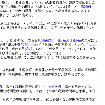
る者
(以下「要介護者」という。)
のある職員が、規則で定めるとこ
0時から翌日の午前5時までの間をいう。)
における」と、
第2項
中
あるのは「公務の運営に支障がある」と読み替えるものとする。
事項は、規則で定める。
日法による休日」という。)
には、特に勤務することを命ぜられる者
までの日
(祝日法による休日を除く。以下「年末年始の休日」とい
日」と総称する。)
である
第3条第2項
、
第4条
又は
第5条
の規定によ
勤務時間の全部
(
次項
において「休日の全勤務時間」という。)
につ
該休日に代わる日
(
次項
において「代休日」という。)
として、当該
及び休日を除く。)
を指定することができる。
務した場合において、当該代休日には、特に勤務することを命ぜら
、病気休暇、生理休暇、産前及び産後の通院休暇、妊婦の通勤緩和
休暇、特別休暇、慶弔休暇、介護休暇及び介護時間とする。
号
に掲げる職員の区分に応じて、
当該各号
に掲げる日数とする。
任用短時間勤務職員にあっては、その者の勤務時間等を考慮し20日
 その年の在職期間を考慮し、20日を超えない範囲内で規則で定