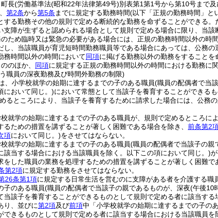
、町長
(労働基準法
(昭和22年法律第49号)
別表第1第1号から第10号まで
、
第2条
から
第5条
までに規定する勤務時間
(以下「正規の勤務時間」と
とする勤務その他の規則で定める断続的な勤務を命ずることができる。
い支障が生ずると認められる場合として規則で定める場合に限り、当該
務のため臨時又は緊急の必要がある場合には、正規の勤務時間以外の時
だし、当該職員が育児短時間勤務職員等である場合にあっては、公務の
勤務時間以外の時間において
同項
に掲げる勤務以外の勤務をすることを
もののほか、
同項
に規定する正規の勤務時間以外の時間における勤務に
行う職員の深夜勤務及び時間外勤務の制限)
は、小学校就学の始期に達するまでの子のある職員
(職員の配偶者で当
項において同じ。)
において常態として当該子を養育することができるも
めるところにより、当該子を養育するために請求した場合には、公務の
学校就学の始期に達するまでの子のある職員が、規則で定めるところに
するための措置を講ずることが著しく困難である場合を除き、
前条第2
次項
において同じ。)
をさせてはならない。
学校就学の始期に達するまでの子のある職員
(職員の配偶者で当該子の親
に該当する場合における当該職員を除く。以下この項において同じ。)
が
求をした職員の業務を処理するための措置を講ずることが著しく困難である
条第2項
に規定する勤務をさせてはならない。
第26条第1項
に規定する日常生活を営むのに支障がある者を介護する職
の子のある職員
(職員の配偶者で当該子の親であるものが、深夜
(午後1
て当該子を養育することができるものとして規則で定める者に該当する
あり、並びに
第2項
及び
前項
中「小学校就学の始期に達するまでの子の
ができるものとして規則で定める者に該当する場合における当該職員を