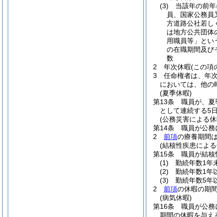
(3)
当該年の前年
員、国家公務員
方道路公社若し
は地方公共団体
用職員等」とい
の在職期間及び
数
2
年次休暇
(この項
3
任命権者は、年
においては、他の
(夏季休暇)
第13条
職員が、夏
として連続する5
(公務災害による休
第14条
職員が公務
2
前項
の療養期間
(結核性疾患による
第15条
職員が結核
(1)
勤続年数1年
(2)
勤続年数1年
(3)
勤続年数5年
2
前項
の休暇の期
(病気休暇)
第16条
職員が公務
期間の休暇を与え