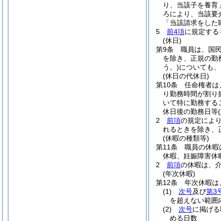
り、当該子を養育
ろにより、当該要
「当該請求をした
5
前4項
に規定する
(休日)
第9条
職員は、国
を除き、正規の勤
う。)
についても、
(休日の代休日)
第10条
任命権者は
り勤務時間が割り
いて特に勤務する
休日後の勤務日等
(
2
前項
の規定によ
れるときを除き、
(休暇の種類等)
第11条
職員の休暇
休暇、妊娠障害休
2
前項
の休暇は、
(年次休暇)
第12条
年次休暇は
(1)
次号
及び
第3
を超えない範囲
(2)
次号
に掲げる
める日数