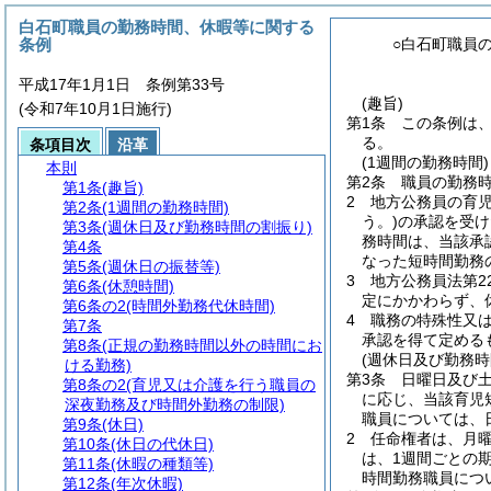
白石町職員の勤務時間、休暇等に関する
条例
○白石町職員
平成17年1月1日 条例第33号
(趣旨)
(令和7年10月1日施行)
第1条
この条例は
る。
条項目次
沿革
(1週間の勤務時間)
本則
第2条
職員の勤務時
第1条
(趣旨)
2
地方公務員の育
第2条
(1週間の勤務時間)
う。)
の承認を受け
第3条
(週休日及び勤務時間の割振り)
務時間は、当該承
第4条
なった短時間勤務
第5条
(週休日の振替等)
3
地方公務員法第2
第6条
(休憩時間)
定にかかわらず、
第6条の2
(時間外勤務代休時間)
4
職務の特殊性又
第7条
承認を得て定める
第8条
(正規の勤務時間以外の時間にお
(週休日及び勤務時
ける勤務)
第3条
日曜日及び
第8条の2
(育児又は介護を行う職員の
に応じ、当該育児
深夜勤務及び時間外勤務の制限)
職員については、
第9条
(休日)
2
任命権者は、月曜
第10条
(休日の代休日)
は、1週間ごとの
第11条
(休暇の種類等)
時間勤務職員につ
第12条
(年次休暇)