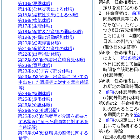
第4条
任命権者は
第13条
(夏季休暇)
振りを別に定める
第14条
(公務災害による休暇)
2
任命権者は、
前
第15条
(結核性疾患による休暇)
間勤務職員等にあ
第16条
(病気休暇)
ならない。
ただし
第17条
(生理休暇)
つき8日
(育児短時
第18条
(産前及び産後の通院休暇)
ころにより、4週
第19条
(妊婦の通勤緩和休暇)
日以上の割合で当
第20条
(妊娠障害休暇)
(週休日の振替等)
第21条
(産前及び産後の休暇)
第5条
任命権者は
第22条
(出産補助休暇)
により、
第3条第2
第22条の2
(配偶者出産時育児休暇)
休日に変更して当
第23条
(育児休暇)
時間を当該勤務日
第23条の2
(子育て部分休暇)
(休憩時間)
第23条の3
(妊娠、出産等についての
第6条
任命権者は、
申出をした職員等に対する意向確認
れ所定の勤務時間
等)
2
前項
の休憩時間
第24条
(特別休暇)
(時間外勤務代休時
第25条
(慶弔休暇)
第6条の2
任命権者
第26条
(介護休暇)
則の定めるところ
第26条の2
(介護時間)
る期間内にある
第
第26条の3
(配偶者等が介護を必要と
2
前項
の規定によ
する状況に至った職員等に対する意
おいても勤務する
向確認等)
第7条
削除
第26条の4
(勤務環境の整備に関する
(正規の勤務時間以
措置)