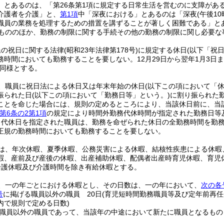
」とあるのは、「第26条第1項に規定する日常生活を営むのに支障があ
介護者を介護」と、
第1項
中「深夜における」とあるのは「深夜
(午後1
職員の業務を処理するための措置を講ずることが著しく困難である」と
もののほか、勤務の制限に関する手続その他の勤務の制限に関し必要な
民の祝日に関する法律
(昭和23年法律第178号)
に規定する休日
(以下「祝
務時間においても勤務することを要しない。
12月29日から翌年1月3日
同様とする。
、職員に祝日法による休日又は年末年始の休日
(以下この項において「休
振られた日
(以下この項において「勤務日等」という。)
に割り振られた
ことを命じた場合には、規則の定めるところにより、当該休日前に、当
第6条の2第1項
の規定により時間外勤務代休時間が指定された勤務日等
り代休日を指定された職員は、勤務を命ぜられた休日の全勤務時間を勤
正規の勤務時間においても勤務することを要しない。
は、年次休暇、夏季休暇、公務災害による休暇、結核性疾患による休暇
暇、産前及び産後の休暇、出産補助休暇、配偶者出産時育児休暇、育児
介護休暇及び介護時間を除き有給休暇とする。
、一の年ごとにおける休暇とし、その日数は、一の年において、
次の各
号
に掲げる職員以外の職員 20日
(育児短時間勤務職員等及び定年前再
内で規則で定める日数)
職員以外の職員であって、当該年の中途において新たに職員となるもの