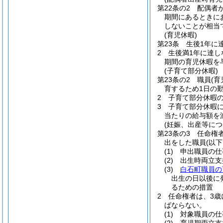
第22条の2
配偶者
期間にあるときに
しないことが相当
(育児休暇)
第23条
生後1年に
2
生後満1年に達し
期間の育児休暇を
(子育て部分休暇)
第23条の2
職員
(
育するため1日の
2
子育て部分休暇の
3
子育て部分休暇
当たりの給与額を
(妊娠、出産等に
第23条の3
任命権
出をした職員
(以
(1)
申出職員の仕
(2)
出生時両立支
(3)
白石町職員の
出生の日以後に
るための措置
2
任命権者は、3歳
ばならない。
(1)
対象職員の仕