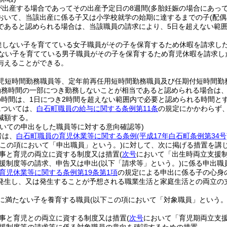
が出産する場合であってその出産予定日の8週間
(多胎妊娠の場合にあって
おいて、当該出産に係る子又は小学校就学の始期に達するまでの子
(配
であると認められる場合は、当該職員の請求により、5日を超えない範
達しない子を育てている女子職員がその子を保育するため休暇を請求した
ない子を育てている男子職員がその子を保育するため育児休暇を請求した
与えることができる。
育児短時間勤務職員等、定年前再任用短時間勤務職員及び任期付短時間勤
勤務時間の一部につき勤務しないことが相当であると認められる場合は
時間は、1日につき2時間を超えない範囲内で必要と認められる時間と
については、
白石町職員の給与に関する条例第11条
の規定にかかわらず
減額する。
ついての申出をした職員等に対する意向確認等)
者は、
白石町職員の育児休業等に関する条例
(平成17年白石町条例第34号
下この項において「申出職員」という。)
に対して、次に掲げる措置を講
事と育児の両立に資する制度又は措置
(
次号
において「出生時両立支援制
援制度等の請求、申告又は申出
(以下「請求等」という。)
に係る申出職
育児休業等に関する条例第19条第1項
の規定による申出に係る子の心身
発生し、又は発生することが予想される職業生活と家庭生活との両立の
に満たない子を養育する職員
(以下この項において「対象職員」という。
事と育児との両立に資する制度又は措置
(
次号
において「育児期両立支援