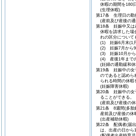
休暇の期間を18
(生理休暇)
第17条
生理日の勤
(産前及び産後の通
第18条
妊娠中又は
休暇を請求した場
れの区分について
(1)
妊娠6月末
(
(2)
妊娠7月から
(3)
妊娠10月か
(4)
産後1年まで
(妊婦の通勤緩和休
第19条
妊娠中の女
のであると認めら
られる時間の休暇
(妊娠障害休暇)
第20条
妊娠中の女
ることができる。
(産前及び産後の休
第21条
8週間
(多胎
産前及び産後の休
(出産補助休暇)
第22条
配偶者
(届
は、出産の日から
(配偶者出産時育児