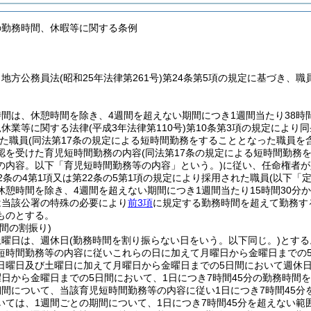
の勤務時間、休暇等に関する条例
、地方公務員法
(昭和25年法律第261号)
第24条第5項の規定に基づき、
間は、休憩時間を除き、4週間を超えない期間につき1週間当たり38時間
児休業等に関する法律
(平成3年法律第110号)
第10条第3項の規定により
た職員
(同法第17条の規定による短時間勤務をすることとなった職員を
認を受けた育児短時間勤務の内容
(同法第17条の規定による短時間勤
の内容。以下「育児短時間勤務等の内容」という。)
に従い、任命権者が
2条の4第1項又は第22条の5第1項の規定により採用された職員
(以下「
休憩時間を除き、4週間を超えない期間につき1週間当たり15時間30分
は当該公署の特殊の必要により
前3項
に規定する勤務時間を超えて勤務す
ものとする。
間の割振り)
土曜日は、週休日
(勤務時間を割り振らない日をいう。以下同じ。)
とする
短時間勤務等の内容に従いこれらの日に加えて月曜日から金曜日までの
日曜日及び土曜日に加えて月曜日から金曜日までの5日間において週休
日から金曜日までの5日間において、1日につき7時間45分の勤務時間
期間について、当該育児短時間勤務等の内容に従い1日につき7時間45
いては、1週間ごとの期間について、1日につき7時間45分を超えない