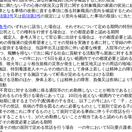
援制度等の請求等に係る対象職員の意向を確認するための措置
歳に満たない子の心身の状況又は育児に関する対象職員の家庭の状況に
障となる事情の改善に資する事項に係る対象職員の意向を確認するため
項第3号
又は
前項第3号
の規定により意向を確認した事項の取扱いに当た
各号
のいずれかに該当した場合は、それぞれについて定める期間の特別
公民としての権利を行使する場合は、その都度必要と認める期間
、鑑定人、参考人等として官公署に出頭する場合は、その都度必要と認
めの骨髄液の提供希望者としてその登録を実施する者に対して登録の申
を提供する場合は、当該申出又は提供に伴い必要な検査、入院等のため
つ、報酬を得ないで次に掲げる社会に貢献する活動
(専ら親族に対する
れるとき、一の年において5日を超えない範囲内でその都度必要と認め
雨、噴火等により相当規模の災害が発生した被災地又はその周辺の地域
施設、特別養護老人ホームその他の主として身体上若しくは精神上の障
ことを目的とする施設であって町長が定めるものにおける活動
掲げる活動のほか、身体上若しくは精神上の障害、負傷又は疾病により
活動
不育症に対する治療に係る通院等のため勤務しないことが相当であると
定めるものを受ける場合にあっては、10日)
を超えない範囲内でその都
始期に達するまでの子
(配偶者の子を含む。以下この号において「子」と
の子の世話、疾病の予防を図るために必要なものとして規則で定める子
業その他これに準ずるものとして規則で定める事由に伴う子の世話を行
をすることをいう。)
のため勤務しないことが相当であると認められる場
でその都度必要と認める期間
護その他の規則で定める世話を行う場合 一の年において5日
(要介護者