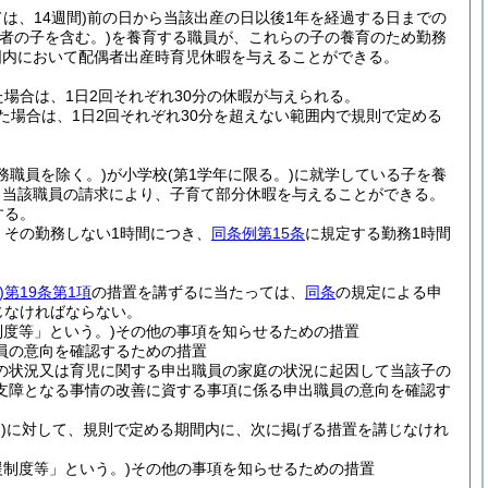
は、14週間)
前の日から当該出産の日以後1年を経過する日までの
偶者の子を含む。)
を養育する職員が、これらの子の養育のため勤務
囲内において配偶者出産時育児休暇を与えることができる。
場合は、1日2回それぞれ30分の休暇が与えられる。
場合は、1日2回それぞれ30分を超えない範囲内で規則で定める
務職員を除く。)
が小学校
(第1学年に限る。)
に就学している子を養
、当該職員の請求により、子育て部分休暇を与えることができる。
する。
、その勤務しない1時間につき、
同条例第15条
に規定する勤務1時間
)
第19条第1項
の措置を講ずるに当たっては、
同条
の規定による申
じなければならない。
度等」という。)
その他の事項を知らせるための措置
員の意向を確認するための措置
の状況又は育児に関する申出職員の家庭の状況に起因して当該子の
支障となる事情の改善に資する事項に係る申出職員の意向を確認す
)
に対して、規則で定める期間内に、次に掲げる措置を講じなけれ
制度等」という。)
その他の事項を知らせるための措置