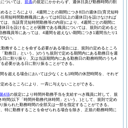
員については、
前条
の規定にかかわらず、週休日及び勤務時間の割
めるところにより、4週間ごとの期間につき8日の週休日
(育児短時
任用短時間勤務職員にあっては8日以上の週休日)
を設けなければ
ては、当該育児短時間勤務等の内容)
により、4週間ごとの期間に
週休日を設けることが困難である職員については、規則の定めると
勤務職員等にあっては、4週間を超えない期間につき1週間当たり1
でない。
に勤務することを命ずる必要がある場合には、規則の定めるところ
て「勤務日」という。)
のうち規則で定める期間内にある勤務日を週
る日に割り振り、又は当該期間内にある勤務日の勤務時間のうち4
ずる必要がある日に割り振ることができる。
時間を超える場合においては少なくとも1時間の休憩時間を、それぞ
で定めるところにより、一斉に与えないことができる。
第4項
の規定により時間外勤務手当を支給すべき職員に対して、規
き時間
(以下「時間外勤務代休時間」という。)
として、規則で定め
り振られた勤務時間の全部又は一部を指定することができる。
は、特に勤務することを命ぜられる場合を除き、正規の勤務時間に