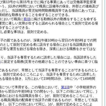
及び第13号から第15号までに掲げる事業にあっては労働基準監督署
いう。)
以外の時間において職員に設備等の保全、外部との連絡及び
ただし、当該職員が育児短時間勤務職員等である場合にあっては、
断続的な勤務をすることを命ずることができる。
間において職員に
前項
に掲げる勤務以外の勤務をすることを命ずる
運営に著しい支障が生ずると認められる場合として規則で定める場
命ずることができる。
関し必要な事項は、規則で定める。
該子の親であるものが、深夜
(午後10時から翌日の午前5時までの間
のとして規則で定める者に該当する場合における当該職員を除
正常な運営を妨げる場合を除き、深夜における職務をさせてはな
より、当該子を養育するために請求した場合には、当該請求をした
項
に規定する勤務
(災害その他避けることのできない事由に基づく臨
であるものが、常態として当該子を養育することができるものとし
、規則で定めるところにより、当該子を養育するために請求した
場合を除き、1月において23時間15分、1年について145時間
員について準用する。
この場合において、
第1項
中「小学校就学の
0時から翌日の午前5時までの間をいう。以下この項において同じ。)
場合における当該職員を除く。)
が、規則で定めるところにより、
ある職員
(職員の配偶者で当該子の親であるものが、常態として当該
除く。以下この項において同じ。)
が、規則で定めるところによ