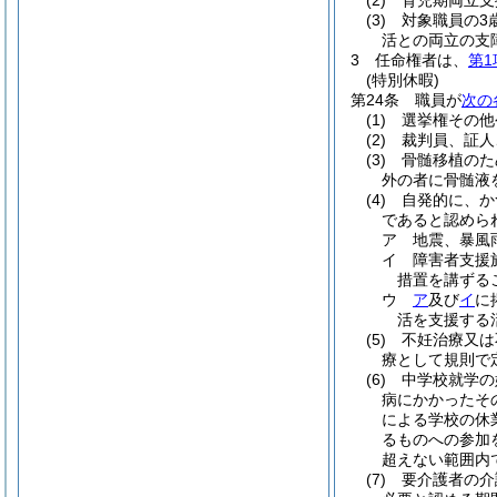
(2)
育児期両立支
(3)
対象職員の3
活との両立の支
3
任命権者は、
第1
(特別休暇)
第24条
職員が
次の
(1)
選挙権その他
(2)
裁判員、証人
(3)
骨髄移植のた
外の者に骨髄液
(4)
自発的に、か
であると認めら
ア
地震、暴風
イ
障害者支援
措置を講ずる
ウ
ア
及び
イ
に
活を支援する
(5)
不妊治療又は
療として規則で
(6)
中学校就学の
病にかかったそ
による学校の休
るものへの参加
超えない範囲内
(7)
要介護者の介