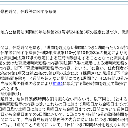
の勤務時間、休暇等に関する条例
、地方公務員法
(昭和25年法律第261号)
第24条第5項の規定に基づき、
間は、休憩時間を除き、4週間を超えない期間につき1週間当たり38時間
児休業等に関する法律
(平成3年法律第110号)
第10条第3項の規定により
た職員
(同法第17条の規定による短時間勤務をすることとなった職員を
認を受けた育児短時間勤務の内容
(同法第17条の規定による短時間勤
の内容。以下「育児短時間勤務等の内容」という。)
に従い、任命権者が
2条の4第1項又は第22条の5第1項の規定により採用された職員
(以下「
休憩時間を除き、4週間を超えない期間につき1週間当たり15時間30分
は当該公署の特殊の必要により
前3項
に規定する勤務時間を超えて勤務す
ものとする。
間の割振り)
土曜日は、週休日
(勤務時間を割り振らない日をいう。以下同じ。)
とする
短時間勤務等の内容に従いこれらの日に加えて月曜日から金曜日までの
日曜日及び土曜日に加えて月曜日から金曜日までの5日間において週休
日から金曜日までの5日間において、1日につき7時間45分の勤務時間
期間について、当該育児短時間勤務等の内容に従い1日につき7時間45
いては、1週間ごとの期間について、1日につき7時間45分を超えない