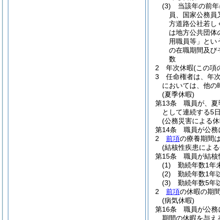
(3)
当該年の前年
員、国家公務員
方道路公社若し
は地方公共団体
用職員等」とい
の在職期間及び
数
2
年次休暇
(この項
3
任命権者は、年
においては、他の
(夏季休暇)
第13条
職員が、夏
として連続する5
(公務災害による休
第14条
職員が公務
2
前項
の療養期間
(結核性疾患による
第15条
職員が結核
(1)
勤続年数1年
(2)
勤続年数1年
(3)
勤続年数5年
2
前項
の休暇の期
(病気休暇)
第16条
職員が公務
期間の休暇を与え