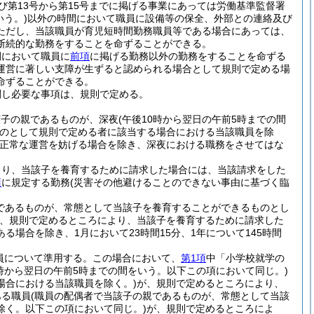
及び第13号から第15号までに掲げる事業にあっては労働基準監督署
いう。)
以外の時間において職員に設備等の保全、外部との連絡及び
ただし、当該職員が育児短時間勤務職員等である場合にあっては、
断続的な勤務をすることを命ずることができる。
間において職員に
前項
に掲げる勤務以外の勤務をすることを命ずる
運営に著しい支障が生ずると認められる場合として規則で定める場
命ずることができる。
関し必要な事項は、規則で定める。
該子の親であるものが、深夜
(午後10時から翌日の午前5時までの間
のとして規則で定める者に該当する場合における当該職員を除
正常な運営を妨げる場合を除き、深夜における職務をさせてはな
より、当該子を養育するために請求した場合には、当該請求をした
項
に規定する勤務
(災害その他避けることのできない事由に基づく臨
であるものが、常態として当該子を養育することができるものとし
、規則で定めるところにより、当該子を養育するために請求した
場合を除き、1月において23時間15分、1年について145時間
員について準用する。
この場合において、
第1項
中「小学校就学の
0時から翌日の午前5時までの間をいう。以下この項において同じ。)
場合における当該職員を除く。)
が、規則で定めるところにより、
ある職員
(職員の配偶者で当該子の親であるものが、常態として当該
除く。以下この項において同じ。)
が、規則で定めるところによ