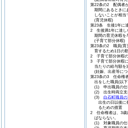
第22条の2
配偶者
期間にあるときに
しないことが相当
(育児休暇)
第23条
生後1年に
2
生後満1年に達し
期間の育児休暇を
(子育て部分休暇)
第23条の2
職員
(
育するため1日の
2
子育て部分休暇の
3
子育て部分休暇
当たりの給与額を
(妊娠、出産等に
第23条の3
任命権
出をした職員
(以
(1)
申出職員の仕
(2)
出生時両立支
(3)
白石町職員の
出生の日以後に
るための措置
2
任命権者は、3歳
ばならない。
(1)
対象職員の仕