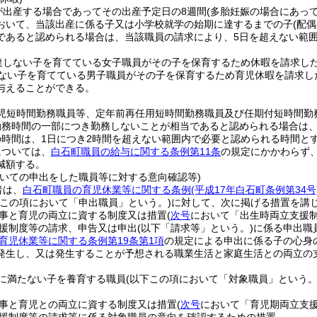
が出産する場合であってその出産予定日の8週間
(多胎妊娠の場合にあって
おいて、当該出産に係る子又は小学校就学の始期に達するまでの子
(配
であると認められる場合は、当該職員の請求により、5日を超えない範
達しない子を育てている女子職員がその子を保育するため休暇を請求した
ない子を育てている男子職員がその子を保育するため育児休暇を請求した
与えることができる。
育児短時間勤務職員等、定年前再任用短時間勤務職員及び任期付短時間勤
勤務時間の一部につき勤務しないことが相当であると認められる場合は
時間は、1日につき2時間を超えない範囲内で必要と認められる時間と
については、
白石町職員の給与に関する条例第11条
の規定にかかわらず
減額する。
ついての申出をした職員等に対する意向確認等)
者は、
白石町職員の育児休業等に関する条例
(平成17年白石町条例第34号
下この項において「申出職員」という。)
に対して、次に掲げる措置を講
事と育児の両立に資する制度又は措置
(
次号
において「出生時両立支援制
援制度等の請求、申告又は申出
(以下「請求等」という。)
に係る申出職
育児休業等に関する条例第19条第1項
の規定による申出に係る子の心身
発生し、又は発生することが予想される職業生活と家庭生活との両立の
に満たない子を養育する職員
(以下この項において「対象職員」という。
事と育児との両立に資する制度又は措置
(
次号
において「育児期両立支援