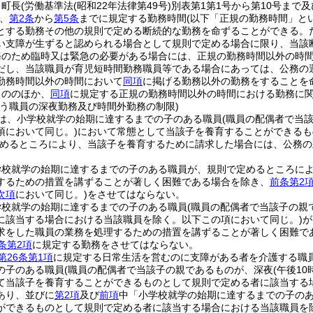
、町長
(労働基準法
(昭和22年法律第49号)
別表第1第1号から第10号まで
、
第2条
から
第5条
までに規定する勤務時間
(以下「正規の勤務時間」と
とする勤務その他の規則で定める断続的な勤務を命ずることができる。
い支障が生ずると認められる場合として規則で定める場合に限り、当該
務のため臨時又は緊急の必要がある場合には、正規の勤務時間以外の時
だし、当該職員が育児短時間勤務職員等である場合にあっては、公務の
勤務時間以外の時間において
同項
に掲げる勤務以外の勤務をすることを
もののほか、
同項
に規定する正規の勤務時間以外の時間における勤務に
行う職員の深夜勤務及び時間外勤務の制限)
は、小学校就学の始期に達するまでの子のある職員
(職員の配偶者で当
項において同じ。)
において常態として当該子を養育することができるも
めるところにより、当該子を養育するために請求した場合には、公務の
学校就学の始期に達するまでの子のある職員が、規則で定めるところに
するための措置を講ずることが著しく困難である場合を除き、
前条第2
次項
において同じ。)
をさせてはならない。
学校就学の始期に達するまでの子のある職員
(職員の配偶者で当該子の親
に該当する場合における当該職員を除く。以下この項において同じ。)
が
求をした職員の業務を処理するための措置を講ずることが著しく困難である
条第2項
に規定する勤務をさせてはならない。
第26条第1項
に規定する日常生活を営むのに支障がある者を介護する職
の子のある職員
(職員の配偶者で当該子の親であるものが、深夜
(午後1
て当該子を養育することができるものとして規則で定める者に該当する
あり、並びに
第2項
及び
前項
中「小学校就学の始期に達するまでの子の
ができるものとして規則で定める者に該当する場合における当該職員を