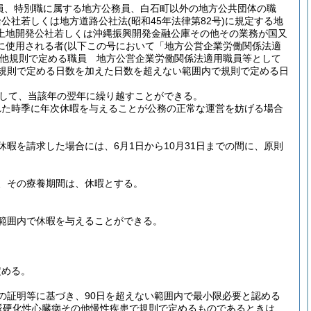
員、特別職に属する地方公務員、白石町以外の地方公共団体の職
給公社若しくは地方道路公社法
(昭和45年法律第82号)
に規定する地
土地開発公社若しくは沖縄振興開発金融公庫その他その業務が国又
に使用される者
(以下この号において「地方公営企業労働関係法適
他規則で定める職員 地方公営企業労働関係法適用職員等として
規則で定める日数を加えた日数を超えない範囲内で規則で定める日
して、当該年の翌年に繰り越すことができる。
れた時季に年次休暇を与えることが公務の正常な運営を妨げる場合
暇を請求した場合には、6月1日から10月31日までの間に、原則
、その療養期間は、休暇とする。
範囲内で休暇を与えることができる。
定める。
の証明等に基づき、90日を超えない範囲内で最小限必要と認める
脈硬化性心臓病その他慢性疾患で規則で定めるものであるときは、