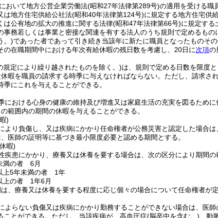
において地方公営企業労働法
(昭和27年法律第289号)
の適用を受ける職
又は地方住宅供給公社法
(昭和40年法律第124号)
に規定する地方住宅供
くは公有地の拡大の推進に関する法律
(昭和47年法律第66号)
に規定する
の事務若しくは事業と密接な関連を有する法人のうち規則で定めるもの
う。)
であった者であって引き続き当該年に新たに職員となったものその
その在職期間中における年次有給休暇の残日数を考慮し、20日に
次項
の
の規定により繰り越されたものを除く。)
は、規則で定める日数を限度と
次休暇を職員の請求する時季に与えなければならない。
ただし、請求さ
時季にこれを与えることができる。
季における心身の健康の維持及び増進又は家庭生活の充実を図るために休
日の範囲内の期間の休暇を与えることができる。
暇)
により負傷し、又は疾病にかかり任命権者が公務災害と認定した場合は
は、医師の証明等に基づき最小限度必要と認める期間とする。
休暇)
性疾患にかかり、療養又は休養を要する場合は、次の区分により期間の
未満の者 6月
以上5年未満の者 1年
以上の者 1年6月
間は、療養又は休養を要する程度に応じ個々の場合について任命権者が
によらない負傷又は疾病にかかり勤務することができない場合は、医師
ることができる。
ただし、当該疾病が、高血圧症
(脳卒中を含む。)
、動