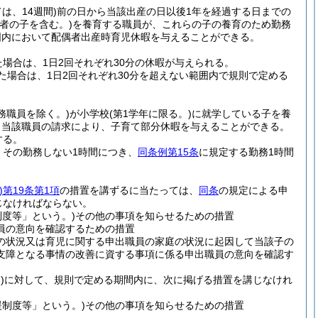
は、14週間)
前の日から当該出産の日以後1年を経過する日までの
偶者の子を含む。)
を養育する職員が、これらの子の養育のため勤務
囲内において配偶者出産時育児休暇を与えることができる。
場合は、1日2回それぞれ30分の休暇が与えられる。
場合は、1日2回それぞれ30分を超えない範囲内で規則で定める
務職員を除く。)
が小学校
(第1学年に限る。)
に就学している子を養
、当該職員の請求により、子育て部分休暇を与えることができる。
する。
、その勤務しない1時間につき、
同条例第15条
に規定する勤務1時間
)
第19条第1項
の措置を講ずるに当たっては、
同条
の規定による申
じなければならない。
度等」という。)
その他の事項を知らせるための措置
員の意向を確認するための措置
の状況又は育児に関する申出職員の家庭の状況に起因して当該子の
支障となる事情の改善に資する事項に係る申出職員の意向を確認す
)
に対して、規則で定める期間内に、次に掲げる措置を講じなけれ
制度等」という。)
その他の事項を知らせるための措置