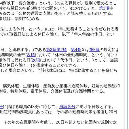
る者
(以下「要介護者」という。)
のある職員が、規則で定めるとこ
0時から翌日の午前5時までの間をいう。)
における」と、
第2項
中
あるのは「公務の運営に支障がある」と読み替えるものとする。
事項は、規則で定める。
日法による休日」という。)
には、特に勤務することを命ぜられる者
までの日
(祝日法による休日を除く。以下「年末年始の休日」とい
日」と総称する。)
である
第3条第2項
、
第4条
又は
第5条
の規定によ
勤務時間の全部
(
次項
において「休日の全勤務時間」という。)
につ
該休日に代わる日
(
次項
において「代休日」という。)
として、当該
及び休日を除く。)
を指定することができる。
務した場合において、当該代休日には、特に勤務することを命ぜら
、病気休暇、生理休暇、産前及び産後の通院休暇、妊婦の通勤緩和
休暇、特別休暇、慶弔休暇、介護休暇及び介護時間とする。
号
に掲げる職員の区分に応じて、
当該各号
に掲げる日数とする。
任用短時間勤務職員にあっては、その者の勤務時間等を考慮し20日
 その年の在職期間を考慮し、20日を超えない範囲内で規則で定