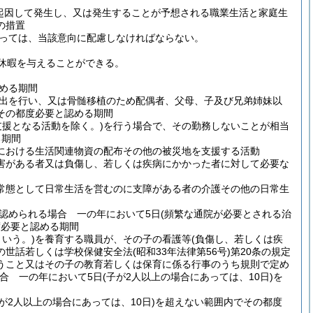
起因して発生し、又は発生することが予想される職業生活と家庭生
の措置
っては、当該意向に配慮しなければならない。
休暇を与えることができる。
める期間
出を行い、又は骨髄移植のため配偶者、父母、子及び兄弟姉妹以
その都度必要と認める期間
支援となる活動を除く。)
を行う場合で、その勤務しないことが相当
る期間
における生活関連物資の配布その他の被災地を支援する活動
害がある者又は負傷し、若しくは疾病にかかった者に対して必要な
常態として日常生活を営むのに支障がある者の介護その他の日常生
認められる場合 一の年において5日
(頻繁な通院が必要とされる治
度必要と認める期間
いう。)
を養育する職員が、その子の看護等
(負傷し、若しくは疾
の世話若しくは学校保健安全法
(昭和33年法律第56号)
第20条の規定
うこと又はその子の教育若しくは保育に係る行事のうち規則で定め
合 一の年において5日
(子が2人以上の場合にあっては、10日)
を
が2人以上の場合にあっては、10日)
を超えない範囲内でその都度