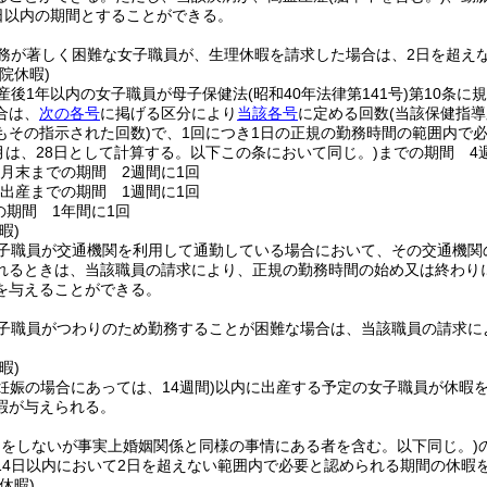
0日以内の期間とすることができる。
務が著しく困難な女子職員が、生理休暇を請求した場合は、2日を超え
院休暇)
産後1年以内の女子職員が母子保健法
(昭和40年法律第141号)
第10条に
合は、
次の各号
に掲げる区分により
当該各号
に定める回数
(当該保健指
もその指示された回数)
で、1回につき1日の正規の勤務時間の範囲内で
1月は、28日として計算する。以下この条において同じ。)
までの期間 4
9月末までの期間 2週間に1回
ら出産までの期間 1週間に1回
の期間 1年間に1回
暇)
子職員が交通機関を利用して通勤している場合において、その交通機関
れるときは、当該職員の請求により、正規の勤務時間の始め又は終わり
を与えることができる。
子職員がつわりのため勤務することが困難な場合は、当該職員の請求に
暇)
妊娠の場合にあっては、14週間)
以内に出産する予定の女子職員が休暇を
暇が与えられる。
出をしないが事実上婚姻関係と同様の事情にある者を含む。以下同じ。)
14日以内において2日を超えない範囲内で必要と認められる期間の休暇
休暇)