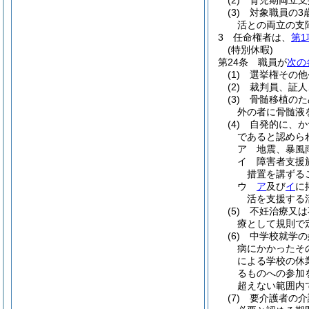
(2)
育児期両立支
(3)
対象職員の3
活との両立の支
3
任命権者は、
第1
(特別休暇)
第24条
職員が
次の
(1)
選挙権その他
(2)
裁判員、証人
(3)
骨髄移植のた
外の者に骨髄液
(4)
自発的に、か
であると認めら
ア
地震、暴風
イ
障害者支援
措置を講ずる
ウ
ア
及び
イ
に
活を支援する
(5)
不妊治療又は
療として規則で
(6)
中学校就学の
病にかかったそ
による学校の休
るものへの参加
超えない範囲内
(7)
要介護者の介