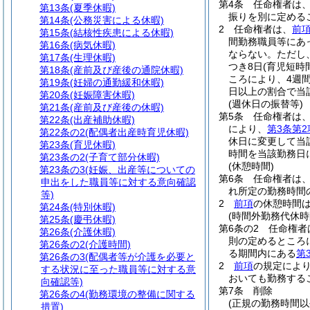
第4条
任命権者は
第13条
(夏季休暇)
振りを別に定める
第14条
(公務災害による休暇)
2
任命権者は、
前
第15条
(結核性疾患による休暇)
間勤務職員等にあ
第16条
(病気休暇)
ならない。
ただし
第17条
(生理休暇)
つき8日
(育児短時
第18条
(産前及び産後の通院休暇)
ころにより、4週
第19条
(妊婦の通勤緩和休暇)
日以上の割合で当
第20条
(妊娠障害休暇)
(週休日の振替等)
第21条
(産前及び産後の休暇)
第5条
任命権者は
第22条
(出産補助休暇)
により、
第3条第2
第22条の2
(配偶者出産時育児休暇)
休日に変更して当
第23条
(育児休暇)
時間を当該勤務日
第23条の2
(子育て部分休暇)
(休憩時間)
第23条の3
(妊娠、出産等についての
第6条
任命権者は、
申出をした職員等に対する意向確認
れ所定の勤務時間
等)
2
前項
の休憩時間
第24条
(特別休暇)
(時間外勤務代休時
第25条
(慶弔休暇)
第6条の2
任命権者
第26条
(介護休暇)
則の定めるところ
第26条の2
(介護時間)
る期間内にある
第
第26条の3
(配偶者等が介護を必要と
2
前項
の規定によ
する状況に至った職員等に対する意
おいても勤務する
向確認等)
第7条
削除
第26条の4
(勤務環境の整備に関する
(正規の勤務時間以
措置)