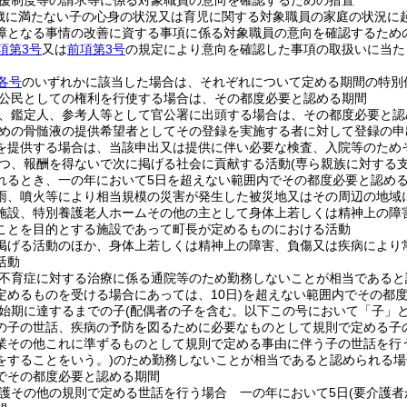
援制度等の請求等に係る対象職員の意向を確認するための措置
歳に満たない子の心身の状況又は育児に関する対象職員の家庭の状況に
障となる事情の改善に資する事項に係る対象職員の意向を確認するため
項第3号
又は
前項第3号
の規定により意向を確認した事項の取扱いに当た
各号
のいずれかに該当した場合は、それぞれについて定める期間の特別
公民としての権利を行使する場合は、その都度必要と認める期間
、鑑定人、参考人等として官公署に出頭する場合は、その都度必要と認
めの骨髄液の提供希望者としてその登録を実施する者に対して登録の申
を提供する場合は、当該申出又は提供に伴い必要な検査、入院等のため
つ、報酬を得ないで次に掲げる社会に貢献する活動
(専ら親族に対する
れるとき、一の年において5日を超えない範囲内でその都度必要と認め
雨、噴火等により相当規模の災害が発生した被災地又はその周辺の地域
施設、特別養護老人ホームその他の主として身体上若しくは精神上の障
ことを目的とする施設であって町長が定めるものにおける活動
掲げる活動のほか、身体上若しくは精神上の障害、負傷又は疾病により
活動
不育症に対する治療に係る通院等のため勤務しないことが相当であると
定めるものを受ける場合にあっては、10日)
を超えない範囲内でその都
始期に達するまでの子
(配偶者の子を含む。以下この号において「子」と
の子の世話、疾病の予防を図るために必要なものとして規則で定める子
業その他これに準ずるものとして規則で定める事由に伴う子の世話を行
をすることをいう。)
のため勤務しないことが相当であると認められる場
でその都度必要と認める期間
護その他の規則で定める世話を行う場合 一の年において5日
(要介護者