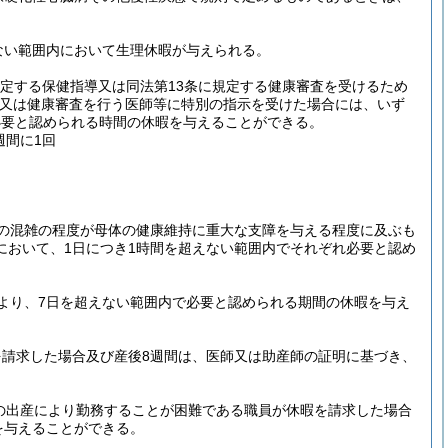
ない範囲内において生理休暇が与えられる。
規定する保健指導又は同法第13条に規定する健康審査を受けるため
導又は健康審査を行う医師等に特別の指示を受けた場合には、いず
必要と認められる時間の休暇を与えることができる。
週間に1回
の混雑の程度が母体の健康維持に重大な支障を与える程度に及ぶも
において、1日につき1時間を超えない範囲内でそれぞれ必要と認め
より、7日を超えない範囲内で必要と認められる期間の休暇を与え
請求した場合及び産後8週間は、医師又は助産師の証明に基づき、
の出産により勤務することが困難である職員が休暇を請求した場合
を与えることができる。