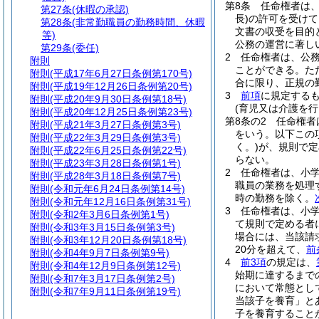
第8条
任命権者は
第27条
(休暇の承認)
長)
の許可を受けて
第28条
(非常勤職員の勤務時間、休暇
文書の収受を目的
等)
公務の運営に著し
第29条
(委任)
2
任命権者は、公
附則
ことができる。
た
附則
(平成17年6月27日条例第170号)
合に限り、正規の
附則
(平成19年12月26日条例第20号)
3
前項
に規定する
附則
(平成20年9月30日条例第18号)
(育児又は介護を
附則
(平成20年12月25日条例第23号)
第8条の2
任命権者
附則
(平成21年3月27日条例第3号)
をいう。以下この
附則
(平成22年3月29日条例第3号)
く。)
が、規則で定
附則
(平成22年6月25日条例第22号)
らない。
附則
(平成23年3月28日条例第1号)
2
任命権者は、小
附則
(平成28年3月18日条例第7号)
職員の業務を処理
附則
(令和元年6月24日条例第14号)
時の勤務を除く。
附則
(令和元年12月16日条例第31号)
3
任命権者は、小
附則
(令和2年3月6日条例第1号)
て規則で定める者
附則
(令和3年3月15日条例第3号)
場合には、当該請
附則
(令和3年12月20日条例第18号)
20分を超えて、
前
附則
(令和4年9月7日条例第9号)
4
前3項
の規定は、
附則
(令和4年12月9日条例第12号)
始期に達するまで
附則
(令和7年3月17日条例第2号)
において常態とし
附則
(令和7年9月11日条例第19号)
当該子を養育」と
子を養育すること