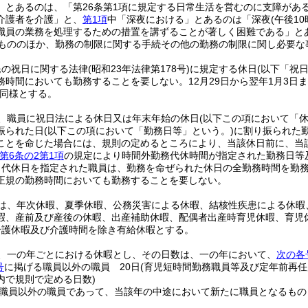
」とあるのは、「第26条第1項に規定する日常生活を営むのに支障があ
介護者を介護」と、
第1項
中「深夜における」とあるのは「深夜
(午後1
職員の業務を処理するための措置を講ずることが著しく困難である」と
もののほか、勤務の制限に関する手続その他の勤務の制限に関し必要な
民の祝日に関する法律
(昭和23年法律第178号)
に規定する休日
(以下「祝
務時間においても勤務することを要しない。
12月29日から翌年1月3日
同様とする。
、職員に祝日法による休日又は年末年始の休日
(以下この項において「休
振られた日
(以下この項において「勤務日等」という。)
に割り振られた
ことを命じた場合には、規則の定めるところにより、当該休日前に、当
第6条の2第1項
の規定により時間外勤務代休時間が指定された勤務日等
り代休日を指定された職員は、勤務を命ぜられた休日の全勤務時間を勤
正規の勤務時間においても勤務することを要しない。
は、年次休暇、夏季休暇、公務災害による休暇、結核性疾患による休暇
暇、産前及び産後の休暇、出産補助休暇、配偶者出産時育児休暇、育児
介護休暇及び介護時間を除き有給休暇とする。
、一の年ごとにおける休暇とし、その日数は、一の年において、
次の各
号
に掲げる職員以外の職員 20日
(育児短時間勤務職員等及び定年前再
内で規則で定める日数)
職員以外の職員であって、当該年の中途において新たに職員となるもの