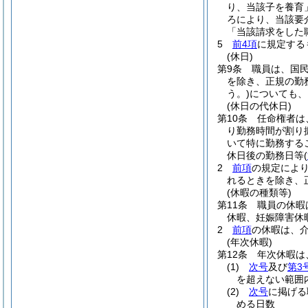
り、当該子を養育
ろにより、当該要
「当該請求をした
5
前4項
に規定する
(休日)
第9条
職員は、国
を除き、正規の勤
う。)
についても、
(休日の代休日)
第10条
任命権者は
り勤務時間が割り
いて特に勤務する
休日後の勤務日等
(
2
前項
の規定によ
れるときを除き、
(休暇の種類等)
第11条
職員の休暇
休暇、妊娠障害休
2
前項
の休暇は、
(年次休暇)
第12条
年次休暇は
(1)
次号
及び
第3
を超えない範囲
(2)
次号
に掲げる
める日数