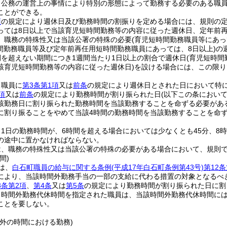
、公務の運営上の事情により特別の形態によって勤務する必要のある職
ことができる。
項
の規定により週休日及び勤務時間の割振りを定める場合には、規則の定
っては8日以上で当該育児短時間勤務等の内容に従った週休日、定年前再
、職務の特殊性又は当該公署の特殊の必要
(育児短時間勤務職員等にあっ
間勤務職員等及び定年前再任用短時間勤務職員にあっては、8日以上)
の
間を超えない期間につき1週間当たり1日以上の割合で週休日
(育児短時間
該育児短時間勤務等の内容に従った週休日)
を設ける場合には、この限り
、職員に
第3条第1項
又は
前条
の規定により週休日とされた日において特
項
又は
前条
の規定により勤務時間が割り振られた日
(以下この条におい
該勤務日に割り振られた勤務時間を当該勤務することを命ずる必要があ
に割り振ることをやめて当該4時間の勤務時間を当該勤務することを命
1日の勤務時間が、6時間を超える場合においては少なくとも45分、8
の途中に置かなければならない。
は、職務の特殊性又は当該公署の特殊の必要がある場合において、規則
間)
は、
白石町職員の給与に関する条例
(平成17年白石町条例第43号)
第12条
により、当該時間外勤務手当の一部の支給に代わる措置の対象となるべ
3条第2項
、
第4条
又は
第5条
の規定により勤務時間が割り振られた日に割
り時間外勤務代休時間を指定された職員は、当該時間外勤務代休時間に
ことを要しない。
外の時間における勤務)