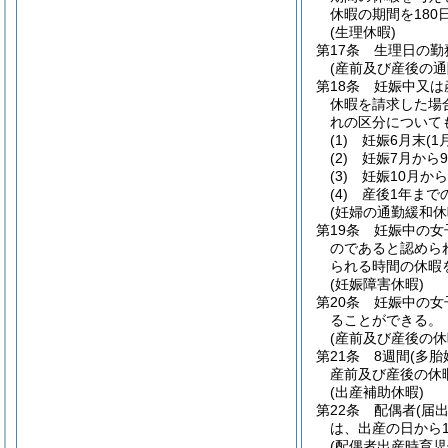
休暇の期間を18
(生理休暇)
第17条
生理日の勤
(産前及び産後の通
第18条
妊娠中又は
休暇を請求した場
れの区分について
(1)
妊娠6月末
(
(2)
妊娠7月から
(3)
妊娠10月か
(4)
産後1年まで
(妊婦の通勤緩和休
第19条
妊娠中の女
のであると認めら
られる時間の休暇
(妊娠障害休暇)
第20条
妊娠中の女
ることができる。
(産前及び産後の休
第21条
8週間
(多胎
産前及び産後の休
(出産補助休暇)
第22条
配偶者
(届
は、出産の日から
(配偶者出産時育児