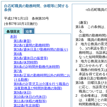
白石町職員の勤務時間、休暇等に関する
条例
○白石町職員
平成17年1月1日 条例第33号
(趣旨)
(令和7年10月1日施行)
第1条
この条例は
る。
条項目次
沿革
(1週間の勤務時間)
本則
第2条
職員の勤務時
第1条
(趣旨)
2
地方公務員の育
第2条
(1週間の勤務時間)
う。)
の承認を受け
第3条
(週休日及び勤務時間の割振り)
務時間は、当該承
第4条
なった短時間勤務
第5条
(週休日の振替等)
3
地方公務員法第2
第6条
(休憩時間)
定にかかわらず、
第6条の2
(時間外勤務代休時間)
4
職務の特殊性又
第7条
承認を得て定める
第8条
(正規の勤務時間以外の時間にお
(週休日及び勤務時
ける勤務)
第3条
日曜日及び
第8条の2
(育児又は介護を行う職員の
に応じ、当該育児
深夜勤務及び時間外勤務の制限)
職員については、
第9条
(休日)
2
任命権者は、月曜
第10条
(休日の代休日)
は、1週間ごとの
第11条
(休暇の種類等)
時間勤務職員につ
第12条
(年次休暇)