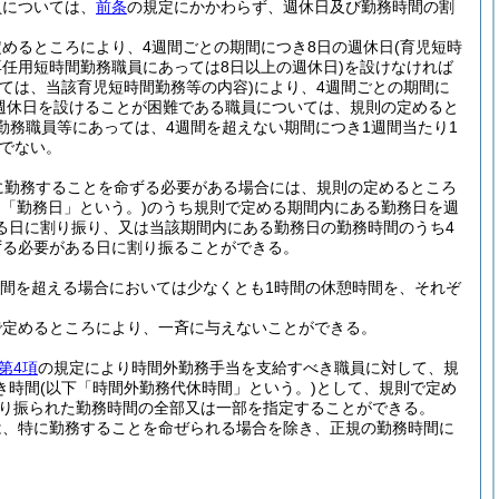
員については、
前条
の規定にかかわらず、週休日及び勤務時間の割
めるところにより、4週間ごとの期間につき8日の週休日
(育児短時
任用短時間勤務職員にあっては8日以上の週休日)
を設けなければ
ては、当該育児短時間勤務等の内容)
により、4週間ごとの期間に
週休日を設けることが困難である職員については、規則の定めると
勤務職員等にあっては、4週間を超えない期間につき1週間当たり1
でない。
に勤務することを命ずる必要がある場合には、規則の定めるところ
て「勤務日」という。)
のうち規則で定める期間内にある勤務日を週
る日に割り振り、又は当該期間内にある勤務日の勤務時間のうち4
ずる必要がある日に割り振ることができる。
時間を超える場合においては少なくとも1時間の休憩時間を、それぞ
で定めるところにより、一斉に与えないことができる。
第4項
の規定により時間外勤務手当を支給すべき職員に対して、規
き時間
(以下「時間外勤務代休時間」という。)
として、規則で定め
り振られた勤務時間の全部又は一部を指定することができる。
は、特に勤務することを命ぜられる場合を除き、正規の勤務時間に