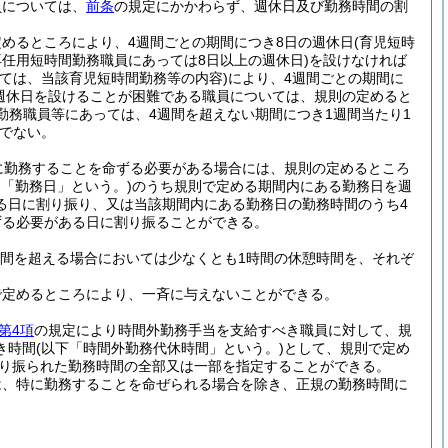
員については、
前条
の規定にかかわらず、週休日及び勤務時間の割
めるところにより、4週間ごとの期間につき8日の週休日
(育児短時
任用短時間勤務職員にあっては8日以上の週休日)
を設けなければ
ては、当該育児短時間勤務等の内容)
により、4週間ごとの期間に
週休日を設けることが困難である職員については、規則の定めると
勤務職員等にあっては、4週間を超えない期間につき1週間当たり1
でない。
に勤務することを命ずる必要がある場合には、規則の定めるところ
て「勤務日」という。)
のうち規則で定める期間内にある勤務日を週
る日に割り振り、又は当該期間内にある勤務日の勤務時間のうち4
ずる必要がある日に割り振ることができる。
時間を超える場合においては少なくとも1時間の休憩時間を、それぞ
で定めるところにより、一斉に与えないことができる。
第4項
の規定により時間外勤務手当を支給すべき職員に対して、規
き時間
(以下「時間外勤務代休時間」という。)
として、規則で定め
り振られた勤務時間の全部又は一部を指定することができる。
は、特に勤務することを命ぜられる場合を除き、正規の勤務時間に