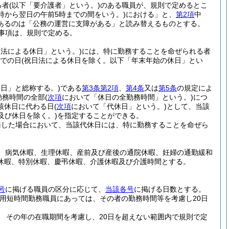
る者
(以下「要介護者」という。)
のある職員が、規則で定めるとこ
0時から翌日の午前5時までの間をいう。)
における」と、
第2項
中
あるのは「公務の運営に支障がある」と読み替えるものとする。
事項は、規則で定める。
日法による休日」という。)
には、特に勤務することを命ぜられる者
までの日
(祝日法による休日を除く。以下「年末年始の休日」とい
日」と総称する。)
である
第3条第2項
、
第4条
又は
第5条
の規定によ
勤務時間の全部
(
次項
において「休日の全勤務時間」という。)
につ
該休日に代わる日
(
次項
において「代休日」という。)
として、当該
及び休日を除く。)
を指定することができる。
務した場合において、当該代休日には、特に勤務することを命ぜら
、病気休暇、生理休暇、産前及び産後の通院休暇、妊婦の通勤緩和
休暇、特別休暇、慶弔休暇、介護休暇及び介護時間とする。
号
に掲げる職員の区分に応じて、
当該各号
に掲げる日数とする。
任用短時間勤務職員にあっては、その者の勤務時間等を考慮し20日
 その年の在職期間を考慮し、20日を超えない範囲内で規則で定