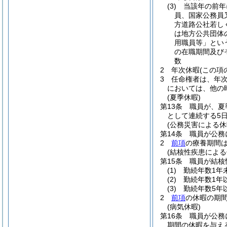
(3)
当該年の前年
員、国家公務員
方道路公社若し
は地方公共団体
用職員等」とい
の在職期間及び
数
2
年次休暇
(この項
3
任命権者は、年
においては、他の
(夏季休暇)
第13条
職員が、夏
として連続する5
(公務災害による休
第14条
職員が公務
2
前項
の療養期間
(結核性疾患による
第15条
職員が結核
(1)
勤続年数1年
(2)
勤続年数1年
(3)
勤続年数5年
2
前項
の休暇の期
(病気休暇)
第16条
職員が公務
期間の休暇を与え