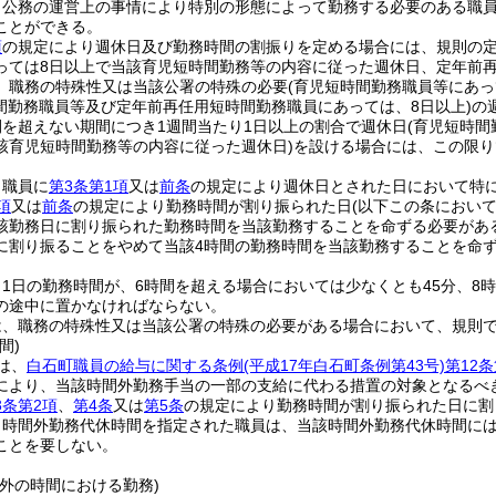
、公務の運営上の事情により特別の形態によって勤務する必要のある職
ことができる。
項
の規定により週休日及び勤務時間の割振りを定める場合には、規則の定
っては8日以上で当該育児短時間勤務等の内容に従った週休日、定年前再
、職務の特殊性又は当該公署の特殊の必要
(育児短時間勤務職員等にあっ
間勤務職員等及び定年前再任用短時間勤務職員にあっては、8日以上)
の
間を超えない期間につき1週間当たり1日以上の割合で週休日
(育児短時間
該育児短時間勤務等の内容に従った週休日)
を設ける場合には、この限り
、職員に
第3条第1項
又は
前条
の規定により週休日とされた日において特
項
又は
前条
の規定により勤務時間が割り振られた日
(以下この条におい
該勤務日に割り振られた勤務時間を当該勤務することを命ずる必要があ
に割り振ることをやめて当該4時間の勤務時間を当該勤務することを命
1日の勤務時間が、6時間を超える場合においては少なくとも45分、8
の途中に置かなければならない。
は、職務の特殊性又は当該公署の特殊の必要がある場合において、規則
間)
は、
白石町職員の給与に関する条例
(平成17年白石町条例第43号)
第12条
により、当該時間外勤務手当の一部の支給に代わる措置の対象となるべ
3条第2項
、
第4条
又は
第5条
の規定により勤務時間が割り振られた日に割
り時間外勤務代休時間を指定された職員は、当該時間外勤務代休時間に
ことを要しない。
外の時間における勤務)