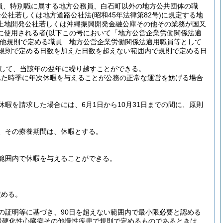
員、特別職に属する地方公務員、白石町以外の地方公共団体の職
給公社若しくは地方道路公社法
(昭和45年法律第82号)
に規定する地
土地開発公社若しくは沖縄振興開発金融公庫その他その業務が国又
に使用される者
(以下この号において「地方公営企業労働関係法適
他規則で定める職員 地方公営企業労働関係法適用職員等として
規則で定める日数を加えた日数を超えない範囲内で規則で定める日
して、当該年の翌年に繰り越すことができる。
れた時季に年次休暇を与えることが公務の正常な運営を妨げる場合
暇を請求した場合には、6月1日から10月31日までの間に、原則
、その療養期間は、休暇とする。
範囲内で休暇を与えることができる。
定める。
の証明等に基づき、90日を超えない範囲内で最小限必要と認める
脈硬化性心臓病その他慢性疾患で規則で定めるものであるときは、