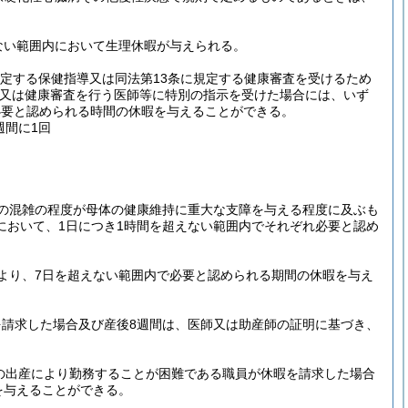
ない範囲内において生理休暇が与えられる。
規定する保健指導又は同法第13条に規定する健康審査を受けるため
導又は健康審査を行う医師等に特別の指示を受けた場合には、いず
必要と認められる時間の休暇を与えることができる。
週間に1回
の混雑の程度が母体の健康維持に重大な支障を与える程度に及ぶも
において、1日につき1時間を超えない範囲内でそれぞれ必要と認め
より、7日を超えない範囲内で必要と認められる期間の休暇を与え
請求した場合及び産後8週間は、医師又は助産師の証明に基づき、
の出産により勤務することが困難である職員が休暇を請求した場合
を与えることができる。