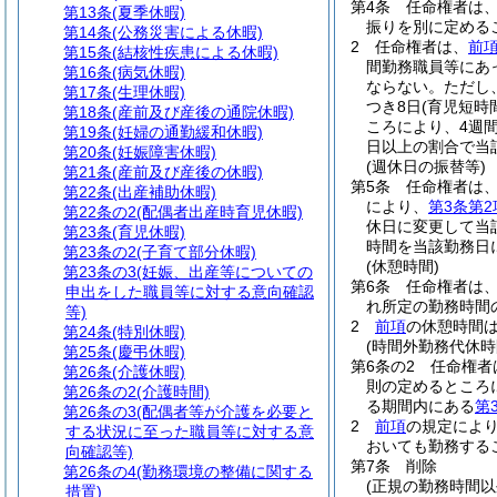
第4条
任命権者は
第13条
(夏季休暇)
振りを別に定める
第14条
(公務災害による休暇)
2
任命権者は、
前
第15条
(結核性疾患による休暇)
間勤務職員等にあ
第16条
(病気休暇)
ならない。
ただし
第17条
(生理休暇)
つき8日
(育児短時
第18条
(産前及び産後の通院休暇)
ころにより、4週
第19条
(妊婦の通勤緩和休暇)
日以上の割合で当
第20条
(妊娠障害休暇)
(週休日の振替等)
第21条
(産前及び産後の休暇)
第5条
任命権者は
第22条
(出産補助休暇)
により、
第3条第2
第22条の2
(配偶者出産時育児休暇)
休日に変更して当
第23条
(育児休暇)
時間を当該勤務日
第23条の2
(子育て部分休暇)
(休憩時間)
第23条の3
(妊娠、出産等についての
第6条
任命権者は、
申出をした職員等に対する意向確認
れ所定の勤務時間
等)
2
前項
の休憩時間
第24条
(特別休暇)
(時間外勤務代休時
第25条
(慶弔休暇)
第6条の2
任命権者
第26条
(介護休暇)
則の定めるところ
第26条の2
(介護時間)
る期間内にある
第
第26条の3
(配偶者等が介護を必要と
2
前項
の規定によ
する状況に至った職員等に対する意
おいても勤務する
向確認等)
第7条
削除
第26条の4
(勤務環境の整備に関する
(正規の勤務時間以
措置)