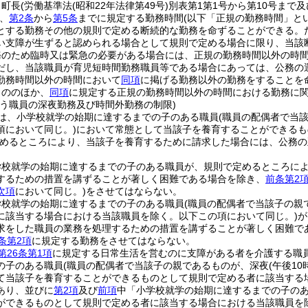
、町長
(労働基準法
(昭和22年法律第49号)
別表第1第1号から第10号まで
、
第2条
から
第5条
までに規定する勤務時間
(以下「正規の勤務時間」と
とする勤務その他の規則で定める断続的な勤務を命ずることができる。
い支障が生ずると認められる場合として規則で定める場合に限り、当該
務のため臨時又は緊急の必要がある場合には、正規の勤務時間以外の時
だし、当該職員が育児短時間勤務職員等である場合にあっては、公務の
勤務時間以外の時間において
同項
に掲げる勤務以外の勤務をすることを
もののほか、
同項
に規定する正規の勤務時間以外の時間における勤務に
行う職員の深夜勤務及び時間外勤務の制限)
は、小学校就学の始期に達するまでの子のある職員
(職員の配偶者で当
項において同じ。)
において常態として当該子を養育することができるも
めるところにより、当該子を養育するために請求した場合には、公務の
学校就学の始期に達するまでの子のある職員が、規則で定めるところに
するための措置を講ずることが著しく困難である場合を除き、
前条第2
次項
において同じ。)
をさせてはならない。
学校就学の始期に達するまでの子のある職員
(職員の配偶者で当該子の親
に該当する場合における当該職員を除く。以下この項において同じ。)
が
求をした職員の業務を処理するための措置を講ずることが著しく困難である
条第2項
に規定する勤務をさせてはならない。
第26条第1項
に規定する日常生活を営むのに支障がある者を介護する職
の子のある職員
(職員の配偶者で当該子の親であるものが、深夜
(午後1
て当該子を養育することができるものとして規則で定める者に該当する
あり、並びに
第2項
及び
前項
中「小学校就学の始期に達するまでの子の
ができるものとして規則で定める者に該当する場合における当該職員を