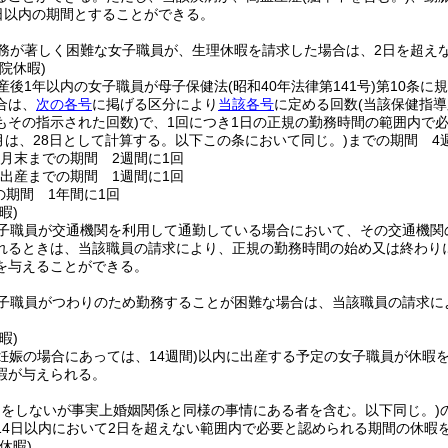
0日以内の期間とすることができる。
務が著しく困難な女子職員が、生理休暇を請求した場合は、2日を超え
院休暇)
産後1年以内の女子職員が母子保健法
(昭和40年法律第141号)
第10条に
合は、
次の各号
に掲げる区分により
当該各号
に定める回数
(当該保健指
もその指示された回数)
で、1回につき1日の正規の勤務時間の範囲内で
1月は、28日として計算する。以下この条において同じ。)
までの期間 4
9月末までの期間 2週間に1回
ら出産までの期間 1週間に1回
の期間 1年間に1回
暇)
子職員が交通機関を利用して通勤している場合において、その交通機関
れるときは、当該職員の請求により、正規の勤務時間の始め又は終わり
を与えることができる。
子職員がつわりのため勤務することが困難な場合は、当該職員の請求に
暇)
妊娠の場合にあっては、14週間)
以内に出産する予定の女子職員が休暇を
暇が与えられる。
出をしないが事実上婚姻関係と同様の事情にある者を含む。以下同じ。)
14日以内において2日を超えない範囲内で必要と認められる期間の休暇
休暇)