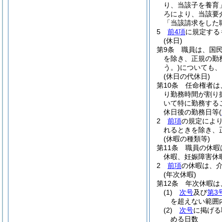
り、当該子を養育
ろにより、当該要
「当該請求をした
5
前4項
に規定する
(休日)
第9条
職員は、国
を除き、正規の勤
う。)
についても、
(休日の代休日)
第10条
任命権者は
り勤務時間が割り
いて特に勤務する
休日後の勤務日等
(
2
前項
の規定によ
れるときを除き、
(休暇の種類等)
第11条
職員の休暇
休暇、妊娠障害休
2
前項
の休暇は、
(年次休暇)
第12条
年次休暇は
(1)
次号
及び
第3
を超えない範囲
(2)
次号
に掲げる
める日数