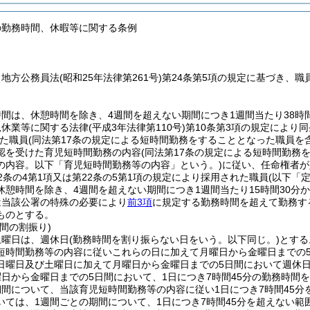
の勤務時間、休暇等に関する条例
、地方公務員法
(昭和25年法律第261号)
第24条第5項の規定に基づき、
間は、休憩時間を除き、4週間を超えない期間につき1週間当たり38時間
児休業等に関する法律
(平成3年法律第110号)
第10条第3項の規定により
た職員
(同法第17条の規定による短時間勤務をすることとなった職員を
認を受けた育児短時間勤務の内容
(同法第17条の規定による短時間勤
の内容。以下「育児短時間勤務等の内容」という。)
に従い、任命権者が
2条の4第1項又は第22条の5第1項の規定により採用された職員
(以下「
休憩時間を除き、4週間を超えない期間につき1週間当たり15時間30分
は当該公署の特殊の必要により
前3項
に規定する勤務時間を超えて勤務す
ものとする。
間の割振り)
土曜日は、週休日
(勤務時間を割り振らない日をいう。以下同じ。)
とする
短時間勤務等の内容に従いこれらの日に加えて月曜日から金曜日までの
日曜日及び土曜日に加えて月曜日から金曜日までの5日間において週休
日から金曜日までの5日間において、1日につき7時間45分の勤務時間
期間について、当該育児短時間勤務等の内容に従い1日につき7時間45
いては、1週間ごとの期間について、1日につき7時間45分を超えない