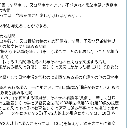
起因して発生し、又は発生することが予想される職業生活と家庭生
の措置
っては、当該意向に配慮しなければならない。
休暇を与えることができる。
める期間
出を行い、又は骨髄移植のため配偶者、父母、子及び兄弟姉妹以
その都度必要と認める期間
支援となる活動を除く。)
を行う場合で、その勤務しないことが相当
る期間
における生活関連物資の配布その他の被災地を支援する活動
害がある者又は負傷し、若しくは疾病にかかった者に対して必要な
常態として日常生活を営むのに支障がある者の介護その他の日常生
認められる場合 一の年において5日
(頻繁な通院が必要とされる治
度必要と認める期間
いう。)
を養育する職員が、その子の看護等
(負傷し、若しくは疾
の世話若しくは学校保健安全法
(昭和33年法律第56号)
第20条の規定
うこと又はその子の教育若しくは保育に係る行事のうち規則で定め
合 一の年において5日
(子が2人以上の場合にあっては、10日)
を
が2人以上の場合にあっては、10日)
を超えない範囲内でその都度