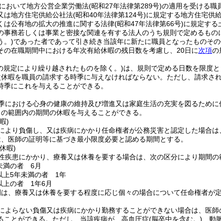
において地方公営企業労働法
(昭和27年法律第289号)
の適用を受ける職
又は地方住宅供給公社法
(昭和40年法律第124号)
に規定する地方住宅供
くは公有地の拡大の推進に関する法律
(昭和47年法律第66号)
に規定する
の事務若しくは事業と密接な関連を有する法人のうち規則で定めるもの
う。)
であった者であって引き続き当該年に新たに職員となったものその
その在職期間中における年次有給休暇の残日数を考慮し、20日に
次項
の
の規定により繰り越されたものを除く。)
は、規則で定める日数を限度と
次休暇を職員の請求する時季に与えなければならない。
ただし、請求さ
時季にこれを与えることができる。
季における心身の健康の維持及び増進又は家庭生活の充実を図るために休
日の範囲内の期間の休暇を与えることができる。
暇)
により負傷し、又は疾病にかかり任命権者が公務災害と認定した場合は
は、医師の証明等に基づき最小限度必要と認める期間とする。
休暇)
性疾患にかかり、療養又は休養を要する場合は、次の区分により期間の
未満の者 6月
以上5年未満の者 1年
以上の者 1年6月
間は、療養又は休養を要する程度に応じ個々の場合について任命権者が
によらない負傷又は疾病にかかり勤務することができない場合は、医師
ることができる。
ただし、当該疾病が、高血圧症
(脳卒中を含む。)
、動