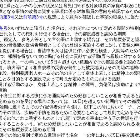
援制度等の請求等に係る対象職員の意向を確認するための措置
歳に満たない子の心身の状況又は育児に関する対象職員の家庭の状況に
障となる事情の改善に資する事項に係る対象職員の意向を確認するため
項第3号
又は
前項第3号
の規定により意向を確認した事項の取扱いに当た
各号
のいずれかに該当した場合は、それぞれについて定める期間の特別
公民としての権利を行使する場合は、その都度必要と認める期間
、鑑定人、参考人等として官公署に出頭する場合は、その都度必要と認
めの骨髄液の提供希望者としてその登録を実施する者に対して登録の申
を提供する場合は、当該申出又は提供に伴い必要な検査、入院等のため
つ、報酬を得ないで次に掲げる社会に貢献する活動
(専ら親族に対する
れるとき、一の年において5日を超えない範囲内でその都度必要と認め
雨、噴火等により相当規模の災害が発生した被災地又はその周辺の地域
施設、特別養護老人ホームその他の主として身体上若しくは精神上の障
ことを目的とする施設であって町長が定めるものにおける活動
掲げる活動のほか、身体上若しくは精神上の障害、負傷又は疾病により
活動
不育症に対する治療に係る通院等のため勤務しないことが相当であると
定めるものを受ける場合にあっては、10日)
を超えない範囲内でその都
始期に達するまでの子
(配偶者の子を含む。以下この号において「子」と
の子の世話、疾病の予防を図るために必要なものとして規則で定める子
業その他これに準ずるものとして規則で定める事由に伴う子の世話を行
をすることをいう。)
のため勤務しないことが相当であると認められる場
でその都度必要と認める期間
護その他の規則で定める世話を行う場合 一の年において5日
(要介護者