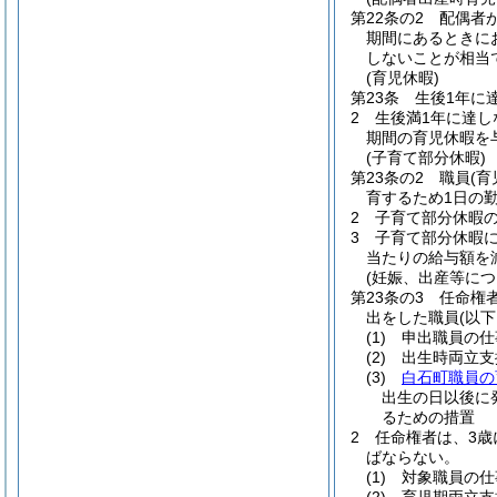
第22条の2
配偶者
期間にあるときに
しないことが相当
(育児休暇)
第23条
生後1年に
2
生後満1年に達し
期間の育児休暇を
(子育て部分休暇)
第23条の2
職員
(
育するため1日の
2
子育て部分休暇の
3
子育て部分休暇
当たりの給与額を
(妊娠、出産等に
第23条の3
任命権
出をした職員
(以
(1)
申出職員の仕
(2)
出生時両立支
(3)
白石町職員の
出生の日以後に
るための措置
2
任命権者は、3歳
ばならない。
(1)
対象職員の仕