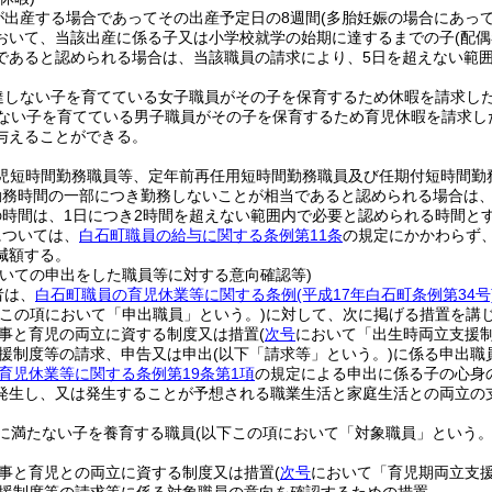
が出産する場合であってその出産予定日の8週間
(多胎妊娠の場合にあって
おいて、当該出産に係る子又は小学校就学の始期に達するまでの子
(配
であると認められる場合は、当該職員の請求により、5日を超えない範
達しない子を育てている女子職員がその子を保育するため休暇を請求した
ない子を育てている男子職員がその子を保育するため育児休暇を請求した
与えることができる。
育児短時間勤務職員等、定年前再任用短時間勤務職員及び任期付短時間勤
勤務時間の一部につき勤務しないことが相当であると認められる場合は
時間は、1日につき2時間を超えない範囲内で必要と認められる時間と
については、
白石町職員の給与に関する条例第11条
の規定にかかわらず
減額する。
ついての申出をした職員等に対する意向確認等)
者は、
白石町職員の育児休業等に関する条例
(平成17年白石町条例第34号
下この項において「申出職員」という。)
に対して、次に掲げる措置を講
事と育児の両立に資する制度又は措置
(
次号
において「出生時両立支援制
援制度等の請求、申告又は申出
(以下「請求等」という。)
に係る申出職
育児休業等に関する条例第19条第1項
の規定による申出に係る子の心身
発生し、又は発生することが予想される職業生活と家庭生活との両立の
に満たない子を養育する職員
(以下この項において「対象職員」という。
事と育児との両立に資する制度又は措置
(
次号
において「育児期両立支援