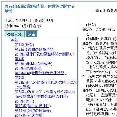
白石町職員の勤務時間、休暇等に関する
条例
○白石町職員
平成17年1月1日 条例第33号
(趣旨)
(令和7年10月1日施行)
第1条
この条例は
る。
条項目次
沿革
(1週間の勤務時間)
本則
第2条
職員の勤務時
第1条
(趣旨)
2
地方公務員の育
第2条
(1週間の勤務時間)
う。)
の承認を受け
第3条
(週休日及び勤務時間の割振り)
務時間は、当該承
第4条
なった短時間勤務
第5条
(週休日の振替等)
3
地方公務員法第2
第6条
(休憩時間)
定にかかわらず、
第6条の2
(時間外勤務代休時間)
4
職務の特殊性又
第7条
承認を得て定める
第8条
(正規の勤務時間以外の時間にお
(週休日及び勤務時
ける勤務)
第3条
日曜日及び
第8条の2
(育児又は介護を行う職員の
に応じ、当該育児
深夜勤務及び時間外勤務の制限)
職員については、
第9条
(休日)
2
任命権者は、月曜
第10条
(休日の代休日)
は、1週間ごとの
第11条
(休暇の種類等)
時間勤務職員につ
第12条
(年次休暇)