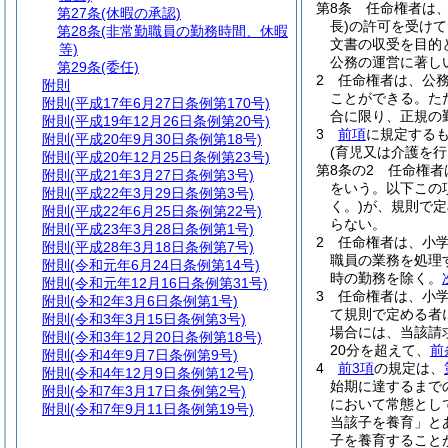
第8条
任命権者は
第27条
(休暇の承認)
長)
の許可を受けて
第28条
(非常勤職員の勤務時間、休暇
文書の収受を目的
等)
公務の運営に著し
第29条
(委任)
2
任命権者は、公
附則
ことができる。
た
附則
(平成17年6月27日条例第170号)
合に限り、正規の
附則
(平成19年12月26日条例第20号)
3
前項
に規定する
附則
(平成20年9月30日条例第18号)
(育児又は介護を
附則
(平成20年12月25日条例第23号)
第8条の2
任命権者
附則
(平成21年3月27日条例第3号)
をいう。以下この
附則
(平成22年3月29日条例第3号)
く。)
が、規則で定
附則
(平成22年6月25日条例第22号)
らない。
附則
(平成23年3月28日条例第1号)
2
任命権者は、小
附則
(平成28年3月18日条例第7号)
職員の業務を処理
附則
(令和元年6月24日条例第14号)
時の勤務を除く。
附則
(令和元年12月16日条例第31号)
3
任命権者は、小
附則
(令和2年3月6日条例第1号)
て規則で定める者
附則
(令和3年3月15日条例第3号)
場合には、当該請
附則
(令和3年12月20日条例第18号)
20分を超えて、
前
附則
(令和4年9月7日条例第9号)
4
前3項
の規定は、
附則
(令和4年12月9日条例第12号)
始期に達するまで
附則
(令和7年3月17日条例第2号)
において常態とし
附則
(令和7年9月11日条例第19号)
当該子を養育」と
子を養育すること