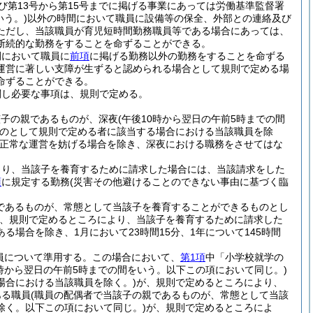
及び第13号から第15号までに掲げる事業にあっては労働基準監督署
いう。)
以外の時間において職員に設備等の保全、外部との連絡及び
ただし、当該職員が育児短時間勤務職員等である場合にあっては、
断続的な勤務をすることを命ずることができる。
間において職員に
前項
に掲げる勤務以外の勤務をすることを命ずる
運営に著しい支障が生ずると認められる場合として規則で定める場
命ずることができる。
関し必要な事項は、規則で定める。
該子の親であるものが、深夜
(午後10時から翌日の午前5時までの間
のとして規則で定める者に該当する場合における当該職員を除
正常な運営を妨げる場合を除き、深夜における職務をさせてはな
より、当該子を養育するために請求した場合には、当該請求をした
項
に規定する勤務
(災害その他避けることのできない事由に基づく臨
であるものが、常態として当該子を養育することができるものとし
、規則で定めるところにより、当該子を養育するために請求した
場合を除き、1月において23時間15分、1年について145時間
員について準用する。
この場合において、
第1項
中「小学校就学の
0時から翌日の午前5時までの間をいう。以下この項において同じ。)
場合における当該職員を除く。)
が、規則で定めるところにより、
ある職員
(職員の配偶者で当該子の親であるものが、常態として当該
除く。以下この項において同じ。)
が、規則で定めるところによ