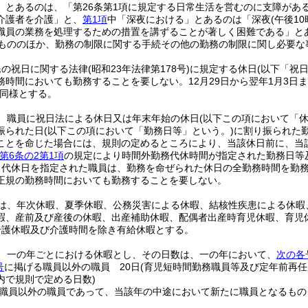
」とあるのは、「第26条第1項に規定する日常生活を営むのに支障があ
介護者を介護」と、
第1項
中「深夜における」とあるのは「深夜
(午後1
職員の業務を処理するための措置を講ずることが著しく困難である」と
もののほか、勤務の制限に関する手続その他の勤務の制限に関し必要な
民の祝日に関する法律
(昭和23年法律第178号)
に規定する休日
(以下「祝
務時間においても勤務することを要しない。
12月29日から翌年1月3日
同様とする。
、職員に祝日法による休日又は年末年始の休日
(以下この項において「休
振られた日
(以下この項において「勤務日等」という。)
に割り振られた
ことを命じた場合には、規則の定めるところにより、当該休日前に、当
第6条の2第1項
の規定により時間外勤務代休時間が指定された勤務日等
り代休日を指定された職員は、勤務を命ぜられた休日の全勤務時間を勤
正規の勤務時間においても勤務することを要しない。
は、年次休暇、夏季休暇、公務災害による休暇、結核性疾患による休暇
暇、産前及び産後の休暇、出産補助休暇、配偶者出産時育児休暇、育児
介護休暇及び介護時間を除き有給休暇とする。
、一の年ごとにおける休暇とし、その日数は、一の年において、
次の各
号
に掲げる職員以外の職員 20日
(育児短時間勤務職員等及び定年前再
内で規則で定める日数)
職員以外の職員であって、当該年の中途において新たに職員となるもの