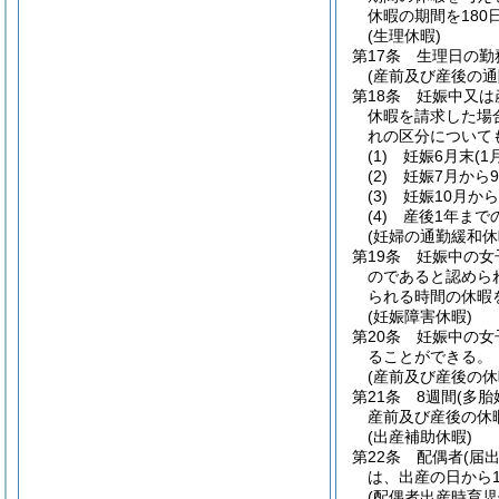
休暇の期間を18
(生理休暇)
第17条
生理日の勤
(産前及び産後の通
第18条
妊娠中又は
休暇を請求した場
れの区分について
(1)
妊娠6月末
(
(2)
妊娠7月から
(3)
妊娠10月か
(4)
産後1年まで
(妊婦の通勤緩和休
第19条
妊娠中の女
のであると認めら
られる時間の休暇
(妊娠障害休暇)
第20条
妊娠中の女
ることができる。
(産前及び産後の休
第21条
8週間
(多胎
産前及び産後の休
(出産補助休暇)
第22条
配偶者
(届
は、出産の日から
(配偶者出産時育児