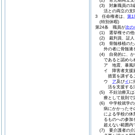
(2)
育児期両立支
(3)
対象職員の3
活との両立の支
3
任命権者は、
第1
(特別休暇)
第24条
職員が
次の
(1)
選挙権その他
(2)
裁判員、証人
(3)
骨髄移植のた
外の者に骨髄液
(4)
自発的に、か
であると認めら
ア
地震、暴風
イ
障害者支援
措置を講ずる
ウ
ア
及び
イ
に
活を支援する
(5)
不妊治療又は
療として規則で
(6)
中学校就学の
病にかかったそ
による学校の休
るものへの参加
超えない範囲内
(7)
要介護者の介