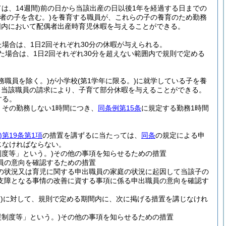
は、14週間)
前の日から当該出産の日以後1年を経過する日までの
偶者の子を含む。)
を養育する職員が、これらの子の養育のため勤務
囲内において配偶者出産時育児休暇を与えることができる。
場合は、1日2回それぞれ30分の休暇が与えられる。
場合は、1日2回それぞれ30分を超えない範囲内で規則で定める
務職員を除く。)
が小学校
(第1学年に限る。)
に就学している子を養
、当該職員の請求により、子育て部分休暇を与えることができる。
する。
、その勤務しない1時間につき、
同条例第15条
に規定する勤務1時間
)
第19条第1項
の措置を講ずるに当たっては、
同条
の規定による申
じなければならない。
度等」という。)
その他の事項を知らせるための措置
員の意向を確認するための措置
の状況又は育児に関する申出職員の家庭の状況に起因して当該子の
支障となる事情の改善に資する事項に係る申出職員の意向を確認す
)
に対して、規則で定める期間内に、次に掲げる措置を講じなけれ
制度等」という。)
その他の事項を知らせるための措置