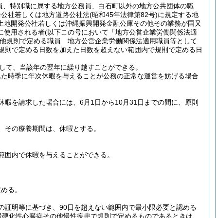
員、特別職に属する地方公務員、白石町以外の地方公共団体の職
給公社若しくは地方道路公社法
(昭和45年法律第82号)
に規定する地
土地開発公社若しくは沖縄振興開発金融公庫その他その業務が国又
に使用される者
(以下この号において「地方公営企業労働関係法適
他規則で定める職員 地方公営企業労働関係法適用職員等として
規則で定める日数を加えた日数を超えない範囲内で規則で定める日
して、当該年の翌年に繰り越すことができる。
れた時季に年次休暇を与えることが公務の正常な運営を妨げる場合
暇を請求した場合には、6月1日から10月31日までの間に、原則
、その療養期間は、休暇とする。
範囲内で休暇を与えることができる。
定める。
の証明等に基づき、90日を超えない範囲内で最小限必要と認める
脈硬化性心臓病その他慢性疾患で規則で定めるものであるときは、