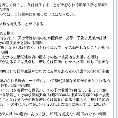
起因して発生し、又は発生することが予想される職業生活と家庭生
の措置
っては、当該意向に配慮しなければならない。
休暇を与えることができる。
める期間
出を行い、又は骨髄移植のため配偶者、父母、子及び兄弟姉妹以
その都度必要と認める期間
支援となる活動を除く。)
を行う場合で、その勤務しないことが相当
る期間
における生活関連物資の配布その他の被災地を支援する活動
害がある者又は負傷し、若しくは疾病にかかった者に対して必要な
常態として日常生活を営むのに支障がある者の介護その他の日常生
認められる場合 一の年において5日
(頻繁な通院が必要とされる治
度必要と認める期間
いう。)
を養育する職員が、その子の看護等
(負傷し、若しくは疾
の世話若しくは学校保健安全法
(昭和33年法律第56号)
第20条の規定
うこと又はその子の教育若しくは保育に係る行事のうち規則で定め
合 一の年において5日
(子が2人以上の場合にあっては、10日)
を
が2人以上の場合にあっては、10日)
を超えない範囲内でその都度