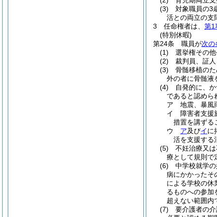
(2)
育児期両立支
(3)
対象職員の3
活との両立の支
3
任命権者は、
第1
(特別休暇)
第24条
職員が
次の
(1)
選挙権その他
(2)
裁判員、証人
(3)
骨髄移植のた
外の者に骨髄液
(4)
自発的に、か
であると認めら
ア
地震、暴風
イ
障害者支援
措置を講ずる
ウ
ア
及び
イ
に
活を支援する
(5)
不妊治療又は
療として規則で
(6)
中学校就学の
病にかかったそ
による学校の休
るものへの参加
超えない範囲内
(7)
要介護者の介