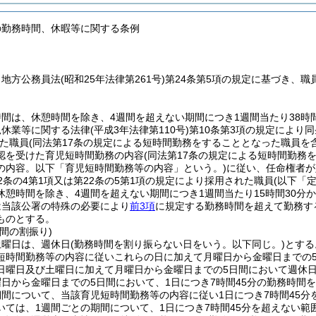
の勤務時間、休暇等に関する条例
、地方公務員法
(昭和25年法律第261号)
第24条第5項の規定に基づき、
間は、休憩時間を除き、4週間を超えない期間につき1週間当たり38時間
児休業等に関する法律
(平成3年法律第110号)
第10条第3項の規定により
た職員
(同法第17条の規定による短時間勤務をすることとなった職員を
認を受けた育児短時間勤務の内容
(同法第17条の規定による短時間勤
の内容。以下「育児短時間勤務等の内容」という。)
に従い、任命権者が
2条の4第1項又は第22条の5第1項の規定により採用された職員
(以下「
休憩時間を除き、4週間を超えない期間につき1週間当たり15時間30分
は当該公署の特殊の必要により
前3項
に規定する勤務時間を超えて勤務す
ものとする。
間の割振り)
土曜日は、週休日
(勤務時間を割り振らない日をいう。以下同じ。)
とする
短時間勤務等の内容に従いこれらの日に加えて月曜日から金曜日までの
日曜日及び土曜日に加えて月曜日から金曜日までの5日間において週休
日から金曜日までの5日間において、1日につき7時間45分の勤務時間
期間について、当該育児短時間勤務等の内容に従い1日につき7時間45
いては、1週間ごとの期間について、1日につき7時間45分を超えない