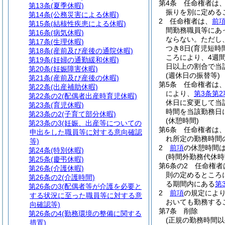
第4条
任命権者は
第13条
(夏季休暇)
振りを別に定める
第14条
(公務災害による休暇)
2
任命権者は、
前
第15条
(結核性疾患による休暇)
間勤務職員等にあ
第16条
(病気休暇)
ならない。
ただし
第17条
(生理休暇)
つき8日
(育児短時
第18条
(産前及び産後の通院休暇)
ころにより、4週
第19条
(妊婦の通勤緩和休暇)
日以上の割合で当
第20条
(妊娠障害休暇)
(週休日の振替等)
第21条
(産前及び産後の休暇)
第5条
任命権者は
第22条
(出産補助休暇)
により、
第3条第2
第22条の2
(配偶者出産時育児休暇)
休日に変更して当
第23条
(育児休暇)
時間を当該勤務日
第23条の2
(子育て部分休暇)
(休憩時間)
第23条の3
(妊娠、出産等についての
第6条
任命権者は、
申出をした職員等に対する意向確認
れ所定の勤務時間
等)
2
前項
の休憩時間
第24条
(特別休暇)
(時間外勤務代休時
第25条
(慶弔休暇)
第6条の2
任命権者
第26条
(介護休暇)
則の定めるところ
第26条の2
(介護時間)
る期間内にある
第
第26条の3
(配偶者等が介護を必要と
2
前項
の規定によ
する状況に至った職員等に対する意
おいても勤務する
向確認等)
第7条
削除
第26条の4
(勤務環境の整備に関する
(正規の勤務時間以
措置)