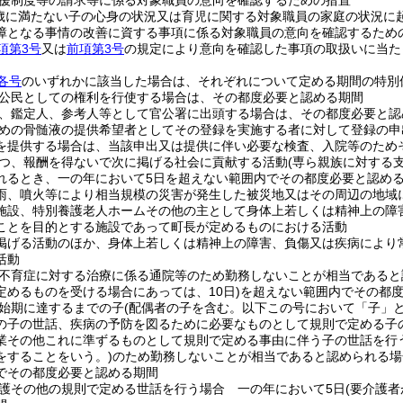
援制度等の請求等に係る対象職員の意向を確認するための措置
歳に満たない子の心身の状況又は育児に関する対象職員の家庭の状況に
障となる事情の改善に資する事項に係る対象職員の意向を確認するため
項第3号
又は
前項第3号
の規定により意向を確認した事項の取扱いに当た
各号
のいずれかに該当した場合は、それぞれについて定める期間の特別
公民としての権利を行使する場合は、その都度必要と認める期間
、鑑定人、参考人等として官公署に出頭する場合は、その都度必要と認
めの骨髄液の提供希望者としてその登録を実施する者に対して登録の申
を提供する場合は、当該申出又は提供に伴い必要な検査、入院等のため
つ、報酬を得ないで次に掲げる社会に貢献する活動
(専ら親族に対する
れるとき、一の年において5日を超えない範囲内でその都度必要と認め
雨、噴火等により相当規模の災害が発生した被災地又はその周辺の地域
施設、特別養護老人ホームその他の主として身体上若しくは精神上の障
ことを目的とする施設であって町長が定めるものにおける活動
掲げる活動のほか、身体上若しくは精神上の障害、負傷又は疾病により
活動
不育症に対する治療に係る通院等のため勤務しないことが相当であると
定めるものを受ける場合にあっては、10日)
を超えない範囲内でその都
始期に達するまでの子
(配偶者の子を含む。以下この号において「子」と
の子の世話、疾病の予防を図るために必要なものとして規則で定める子
業その他これに準ずるものとして規則で定める事由に伴う子の世話を行
をすることをいう。)
のため勤務しないことが相当であると認められる場
でその都度必要と認める期間
護その他の規則で定める世話を行う場合 一の年において5日
(要介護者