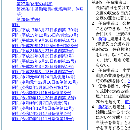
第8条
任命権者は
第27条
(休暇の承認)
長)
の許可を受けて
第28条
(非常勤職員の勤務時間、休暇
文書の収受を目的
等)
公務の運営に著し
第29条
(委任)
2
任命権者は、公
附則
ことができる。
た
附則
(平成17年6月27日条例第170号)
合に限り、正規の
附則
(平成19年12月26日条例第20号)
3
前項
に規定する
附則
(平成20年9月30日条例第18号)
(育児又は介護を
附則
(平成20年12月25日条例第23号)
第8条の2
任命権者
附則
(平成21年3月27日条例第3号)
をいう。以下この
附則
(平成22年3月29日条例第3号)
く。)
が、規則で定
附則
(平成22年6月25日条例第22号)
らない。
附則
(平成23年3月28日条例第1号)
2
任命権者は、小
附則
(平成28年3月18日条例第7号)
職員の業務を処理
附則
(令和元年6月24日条例第14号)
時の勤務を除く。
附則
(令和元年12月16日条例第31号)
3
任命権者は、小
附則
(令和2年3月6日条例第1号)
て規則で定める者
附則
(令和3年3月15日条例第3号)
場合には、当該請
附則
(令和3年12月20日条例第18号)
20分を超えて、
前
附則
(令和4年9月7日条例第9号)
4
前3項
の規定は、
附則
(令和4年12月9日条例第12号)
始期に達するまで
附則
(令和7年3月17日条例第2号)
において常態とし
附則
(令和7年9月11日条例第19号)
当該子を養育」と
子を養育すること