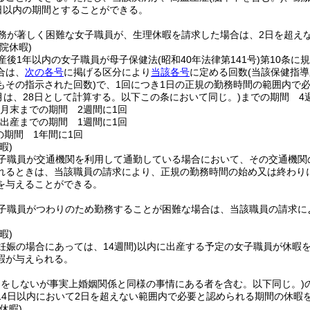
0日以内の期間とすることができる。
務が著しく困難な女子職員が、生理休暇を請求した場合は、2日を超え
院休暇)
産後1年以内の女子職員が母子保健法
(昭和40年法律第141号)
第10条に
合は、
次の各号
に掲げる区分により
当該各号
に定める回数
(当該保健指
もその指示された回数)
で、1回につき1日の正規の勤務時間の範囲内で
1月は、28日として計算する。以下この条において同じ。)
までの期間 4
9月末までの期間 2週間に1回
ら出産までの期間 1週間に1回
の期間 1年間に1回
暇)
子職員が交通機関を利用して通勤している場合において、その交通機関
れるときは、当該職員の請求により、正規の勤務時間の始め又は終わり
を与えることができる。
子職員がつわりのため勤務することが困難な場合は、当該職員の請求に
暇)
妊娠の場合にあっては、14週間)
以内に出産する予定の女子職員が休暇を
暇が与えられる。
出をしないが事実上婚姻関係と同様の事情にある者を含む。以下同じ。)
14日以内において2日を超えない範囲内で必要と認められる期間の休暇
休暇)