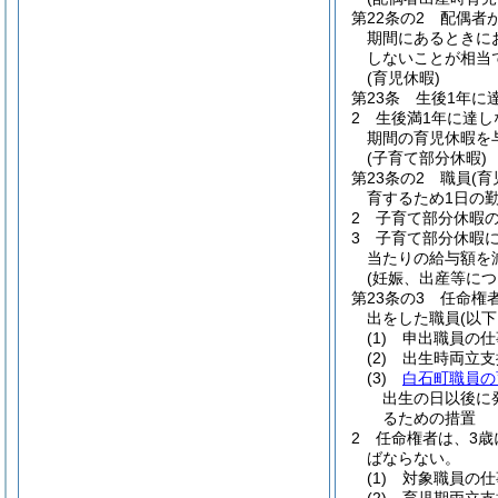
第22条の2
配偶者
期間にあるときに
しないことが相当
(育児休暇)
第23条
生後1年に
2
生後満1年に達し
期間の育児休暇を
(子育て部分休暇)
第23条の2
職員
(
育するため1日の
2
子育て部分休暇の
3
子育て部分休暇
当たりの給与額を
(妊娠、出産等に
第23条の3
任命権
出をした職員
(以
(1)
申出職員の仕
(2)
出生時両立支
(3)
白石町職員の
出生の日以後に
るための措置
2
任命権者は、3歳
ばならない。
(1)
対象職員の仕