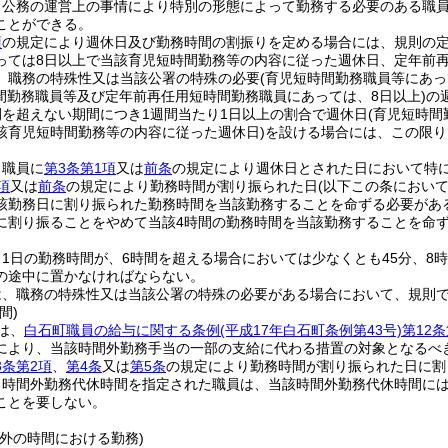
、公務の運営上の事情により特別の形態によって勤務する必要のある職
ことができる。
項
の規定により週休日及び勤務時間の割振りを定める場合には、規則の定
っては8日以上で当該育児短時間勤務等の内容に従った週休日、定年前再
、職務の特殊性又は当該公署の特殊の必要
(育児短時間勤務職員等にあっ
間勤務職員等及び定年前再任用短時間勤務職員にあっては、8日以上)
の
間を超えない期間につき1週間当たり1日以上の割合で週休日
(育児短時間
該育児短時間勤務等の内容に従った週休日)
を設ける場合には、この限り
、職員に
第3条第1項
又は
前条
の規定により週休日とされた日において特
項
又は
前条
の規定により勤務時間が割り振られた日
(以下この条におい
該勤務日に割り振られた勤務時間を当該勤務することを命ずる必要があ
に割り振ることをやめて当該4時間の勤務時間を当該勤務することを命
1日の勤務時間が、6時間を超える場合においては少なくとも45分、8
の途中に置かなければならない。
は、職務の特殊性又は当該公署の特殊の必要がある場合において、規則
間)
は、
白石町職員の給与に関する条例
(平成17年白石町条例第43号)
第12条
により、当該時間外勤務手当の一部の支給に代わる措置の対象となるべ
3条第2項
、
第4条
又は
第5条
の規定により勤務時間が割り振られた日に割
り時間外勤務代休時間を指定された職員は、当該時間外勤務代休時間に
ことを要しない。
外の時間における勤務)