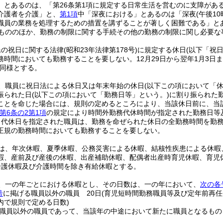
」とあるのは、「第26条第1項に規定する日常生活を営むのに支障があ
介護者を介護」と、
第1項
中「深夜における」とあるのは「深夜
(午後1
職員の業務を処理するための措置を講ずることが著しく困難である」と
もののほか、勤務の制限に関する手続その他の勤務の制限に関し必要な
民の祝日に関する法律
(昭和23年法律第178号)
に規定する休日
(以下「祝
務時間においても勤務することを要しない。
12月29日から翌年1月3日
同様とする。
、職員に祝日法による休日又は年末年始の休日
(以下この項において「休
振られた日
(以下この項において「勤務日等」という。)
に割り振られた
ことを命じた場合には、規則の定めるところにより、当該休日前に、当
第6条の2第1項
の規定により時間外勤務代休時間が指定された勤務日等
り代休日を指定された職員は、勤務を命ぜられた休日の全勤務時間を勤
正規の勤務時間においても勤務することを要しない。
は、年次休暇、夏季休暇、公務災害による休暇、結核性疾患による休暇
暇、産前及び産後の休暇、出産補助休暇、配偶者出産時育児休暇、育児
介護休暇及び介護時間を除き有給休暇とする。
、一の年ごとにおける休暇とし、その日数は、一の年において、
次の各
号
に掲げる職員以外の職員 20日
(育児短時間勤務職員等及び定年前再
内で規則で定める日数)
職員以外の職員であって、当該年の中途において新たに職員となるもの