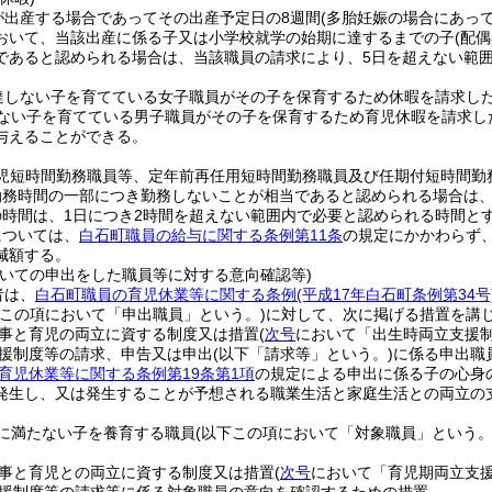
が出産する場合であってその出産予定日の8週間
(多胎妊娠の場合にあって
おいて、当該出産に係る子又は小学校就学の始期に達するまでの子
(配
であると認められる場合は、当該職員の請求により、5日を超えない範
達しない子を育てている女子職員がその子を保育するため休暇を請求した
ない子を育てている男子職員がその子を保育するため育児休暇を請求した
与えることができる。
育児短時間勤務職員等、定年前再任用短時間勤務職員及び任期付短時間勤
勤務時間の一部につき勤務しないことが相当であると認められる場合は
時間は、1日につき2時間を超えない範囲内で必要と認められる時間と
については、
白石町職員の給与に関する条例第11条
の規定にかかわらず
減額する。
ついての申出をした職員等に対する意向確認等)
者は、
白石町職員の育児休業等に関する条例
(平成17年白石町条例第34号
下この項において「申出職員」という。)
に対して、次に掲げる措置を講
事と育児の両立に資する制度又は措置
(
次号
において「出生時両立支援制
援制度等の請求、申告又は申出
(以下「請求等」という。)
に係る申出職
育児休業等に関する条例第19条第1項
の規定による申出に係る子の心身
発生し、又は発生することが予想される職業生活と家庭生活との両立の
に満たない子を養育する職員
(以下この項において「対象職員」という。
事と育児との両立に資する制度又は措置
(
次号
において「育児期両立支援