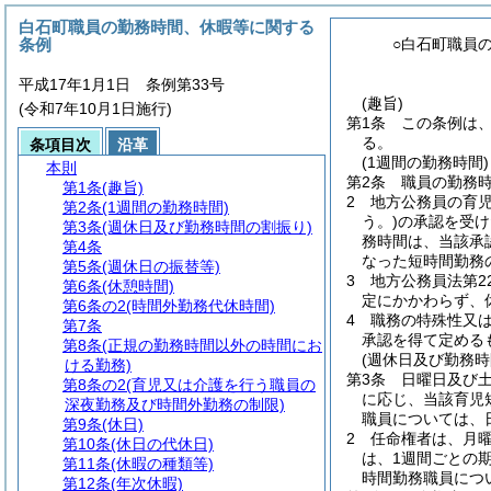
白石町職員の勤務時間、休暇等に関する
条例
○白石町職員
平成17年1月1日 条例第33号
(趣旨)
(令和7年10月1日施行)
第1条
この条例は
る。
条項目次
沿革
(1週間の勤務時間)
本則
第2条
職員の勤務時
第1条
(趣旨)
2
地方公務員の育
第2条
(1週間の勤務時間)
う。)
の承認を受け
第3条
(週休日及び勤務時間の割振り)
務時間は、当該承
第4条
なった短時間勤務
第5条
(週休日の振替等)
3
地方公務員法第2
第6条
(休憩時間)
定にかかわらず、
第6条の2
(時間外勤務代休時間)
4
職務の特殊性又
第7条
承認を得て定める
第8条
(正規の勤務時間以外の時間にお
(週休日及び勤務時
ける勤務)
第3条
日曜日及び
第8条の2
(育児又は介護を行う職員の
に応じ、当該育児
深夜勤務及び時間外勤務の制限)
職員については、
第9条
(休日)
2
任命権者は、月曜
第10条
(休日の代休日)
は、1週間ごとの
第11条
(休暇の種類等)
時間勤務職員につ
第12条
(年次休暇)