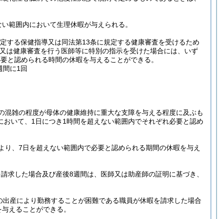
ない範囲内において生理休暇が与えられる。
規定する保健指導又は同法第13条に規定する健康審査を受けるため
導又は健康審査を行う医師等に特別の指示を受けた場合には、いず
必要と認められる時間の休暇を与えることができる。
週間に1回
の混雑の程度が母体の健康維持に重大な支障を与える程度に及ぶも
において、1日につき1時間を超えない範囲内でそれぞれ必要と認め
より、7日を超えない範囲内で必要と認められる期間の休暇を与え
請求した場合及び産後8週間は、医師又は助産師の証明に基づき、
の出産により勤務することが困難である職員が休暇を請求した場合
を与えることができる。