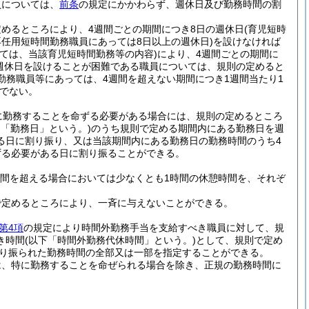
員については、
前条
の規定にかかわらず、週休日及び勤務時間の割
めるところにより、4週間ごとの期間につき8日の週休日
(育児短時
任用短時間勤務職員にあっては8日以上の週休日)
を設けなければ
ては、当該育児短時間勤務等の内容)
により、4週間ごとの期間に
週休日を設けることが困難である職員については、規則の定めると
勤務職員等にあっては、4週間を超えない期間につき1週間当たり1
でない。
に勤務することを命ずる必要がある場合には、規則の定めるところ
て「勤務日」という。)
のうち規則で定める期間内にある勤務日を週
る日に割り振り、又は当該期間内にある勤務日の勤務時間のうち4
ずる必要がある日に割り振ることができる。
時間を超える場合においては少なくとも1時間の休憩時間を、それぞ
で定めるところにより、一斉に与えないことができる。
第4項
の規定により時間外勤務手当を支給すべき職員に対して、規
き時間
(以下「時間外勤務代休時間」という。)
として、規則で定め
り振られた勤務時間の全部又は一部を指定することができる。
は、特に勤務することを命ぜられる場合を除き、正規の勤務時間に