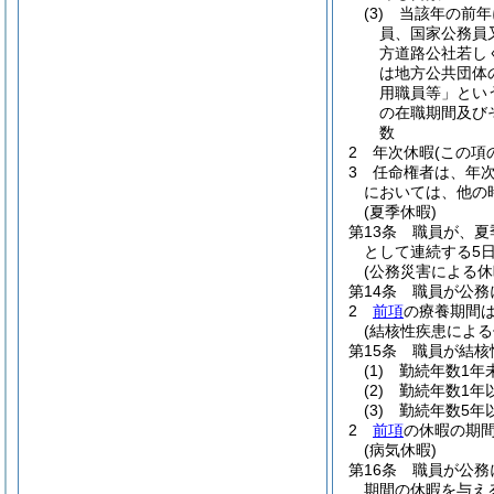
(3)
当該年の前年
員、国家公務員
方道路公社若し
は地方公共団体
用職員等」とい
の在職期間及び
数
2
年次休暇
(この項
3
任命権者は、年
においては、他の
(夏季休暇)
第13条
職員が、夏
として連続する5
(公務災害による休
第14条
職員が公務
2
前項
の療養期間
(結核性疾患による
第15条
職員が結核
(1)
勤続年数1年
(2)
勤続年数1年
(3)
勤続年数5年
2
前項
の休暇の期
(病気休暇)
第16条
職員が公務
期間の休暇を与え