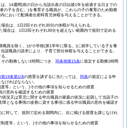
は、14週間)
前の日から当該出産の日以後1年を経過する日までの
偶者の子を含む。)
を養育する職員が、これらの子の養育のため勤務
囲内において配偶者出産時育児休暇を与えることができる。
場合は、1日2回それぞれ30分の休暇が与えられる。
場合は、1日2回それぞれ30分を超えない範囲内で規則で定める
務職員を除く。)
が小学校
(第1学年に限る。)
に就学している子を養
、当該職員の請求により、子育て部分休暇を与えることができる。
する。
、その勤務しない1時間につき、
同条例第15条
に規定する勤務1時間
)
第19条第1項
の措置を講ずるに当たっては、
同条
の規定による申
じなければならない。
度等」という。)
その他の事項を知らせるための措置
員の意向を確認するための措置
の状況又は育児に関する申出職員の家庭の状況に起因して当該子の
支障となる事情の改善に資する事項に係る申出職員の意向を確認す
)
に対して、規則で定める期間内に、次に掲げる措置を講じなけれ
制度等」という。)
その他の事項を知らせるための措置