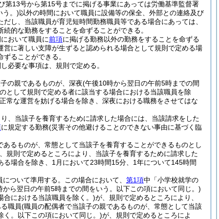
及び第13号から第15号までに掲げる事業にあっては労働基準監督署
いう。)
以外の時間において職員に設備等の保全、外部との連絡及び
ただし、当該職員が育児短時間勤務職員等である場合にあっては、
断続的な勤務をすることを命ずることができる。
間において職員に
前項
に掲げる勤務以外の勤務をすることを命ずる
運営に著しい支障が生ずると認められる場合として規則で定める場
命ずることができる。
関し必要な事項は、規則で定める。
該子の親であるものが、深夜
(午後10時から翌日の午前5時までの間
のとして規則で定める者に該当する場合における当該職員を除
正常な運営を妨げる場合を除き、深夜における職務をさせてはな
より、当該子を養育するために請求した場合には、当該請求をした
項
に規定する勤務
(災害その他避けることのできない事由に基づく臨
であるものが、常態として当該子を養育することができるものとし
、規則で定めるところにより、当該子を養育するために請求した
場合を除き、1月において23時間15分、1年について145時間
員について準用する。
この場合において、
第1項
中「小学校就学の
0時から翌日の午前5時までの間をいう。以下この項において同じ。)
場合における当該職員を除く。)
が、規則で定めるところにより、
ある職員
(職員の配偶者で当該子の親であるものが、常態として当該
除く。以下この項において同じ。)
が、規則で定めるところによ