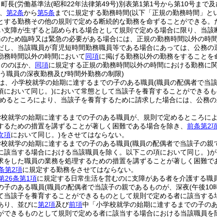
、町長
(労働基準法
(昭和22年法律第49号)
別表第1第1号から第10号まで
、
第2条
から
第5条
までに規定する勤務時間
(以下「正規の勤務時間」と
とする勤務その他の規則で定める断続的な勤務を命ずることができる。
い支障が生ずると認められる場合として規則で定める場合に限り、当該
務のため臨時又は緊急の必要がある場合には、正規の勤務時間以外の時
だし、当該職員が育児短時間勤務職員等である場合にあっては、公務の
勤務時間以外の時間において
同項
に掲げる勤務以外の勤務をすることを
もののほか、
同項
に規定する正規の勤務時間以外の時間における勤務に
行う職員の深夜勤務及び時間外勤務の制限)
は、小学校就学の始期に達するまでの子のある職員
(職員の配偶者で当
項において同じ。)
において常態として当該子を養育することができるも
めるところにより、当該子を養育するために請求した場合には、公務の
学校就学の始期に達するまでの子のある職員が、規則で定めるところに
するための措置を講ずることが著しく困難である場合を除き、
前条第2
次項
において同じ。)
をさせてはならない。
学校就学の始期に達するまでの子のある職員
(職員の配偶者で当該子の親
に該当する場合における当該職員を除く。以下この項において同じ。)
が
求をした職員の業務を処理するための措置を講ずることが著しく困難である
条第2項
に規定する勤務をさせてはならない。
第26条第1項
に規定する日常生活を営むのに支障がある者を介護する職
の子のある職員
(職員の配偶者で当該子の親であるものが、深夜
(午後1
て当該子を養育することができるものとして規則で定める者に該当する
あり、並びに
第2項
及び
前項
中「小学校就学の始期に達するまでの子の
ができるものとして規則で定める者に該当する場合における当該職員を