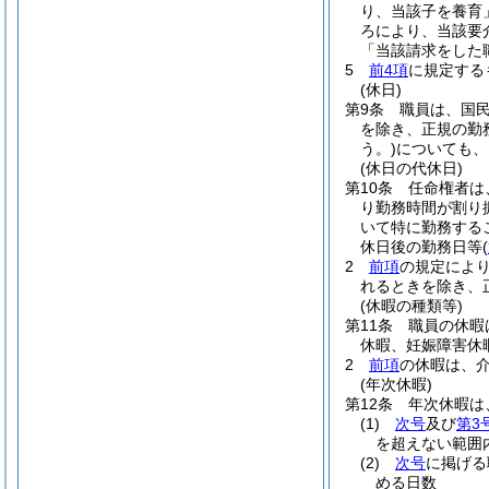
り、当該子を養育
ろにより、当該要
「当該請求をした
5
前4項
に規定する
(休日)
第9条
職員は、国
を除き、正規の勤
う。)
についても、
(休日の代休日)
第10条
任命権者は
り勤務時間が割り
いて特に勤務する
休日後の勤務日等
(
2
前項
の規定によ
れるときを除き、
(休暇の種類等)
第11条
職員の休暇
休暇、妊娠障害休
2
前項
の休暇は、
(年次休暇)
第12条
年次休暇は
(1)
次号
及び
第3
を超えない範囲
(2)
次号
に掲げる
める日数