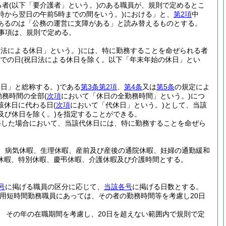
る者
(以下「要介護者」という。)
のある職員が、規則で定めるとこ
0時から翌日の午前5時までの間をいう。)
における」と、
第2項
中
あるのは「公務の運営に支障がある」と読み替えるものとする。
事項は、規則で定める。
日法による休日」という。)
には、特に勤務することを命ぜられる者
までの日
(祝日法による休日を除く。以下「年末年始の休日」とい
日」と総称する。)
である
第3条第2項
、
第4条
又は
第5条
の規定によ
勤務時間の全部
(
次項
において「休日の全勤務時間」という。)
につ
該休日に代わる日
(
次項
において「代休日」という。)
として、当該
及び休日を除く。)
を指定することができる。
務した場合において、当該代休日には、特に勤務することを命ぜら
、病気休暇、生理休暇、産前及び産後の通院休暇、妊婦の通勤緩和
休暇、特別休暇、慶弔休暇、介護休暇及び介護時間とする。
号
に掲げる職員の区分に応じて、
当該各号
に掲げる日数とする。
任用短時間勤務職員にあっては、その者の勤務時間等を考慮し20日
 その年の在職期間を考慮し、20日を超えない範囲内で規則で定