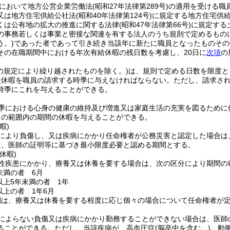
において地方公営企業労働法
(昭和27年法律第289号)
の適用を受ける職
又は地方住宅供給公社法
(昭和40年法律第124号)
に規定する地方住宅供
くは公有地の拡大の推進に関する法律
(昭和47年法律第66号)
に規定する
の事務若しくは事業と密接な関連を有する法人のうち規則で定めるもの
う。)
であった者であって引き続き当該年に新たに職員となったものその
その在職期間中における年次有給休暇の残日数を考慮し、20日に
次項
の
の規定により繰り越されたものを除く。)
は、規則で定める日数を限度と
次休暇を職員の請求する時季に与えなければならない。
ただし、請求さ
時季にこれを与えることができる。
季における心身の健康の維持及び増進又は家庭生活の充実を図るために休
日の範囲内の期間の休暇を与えることができる。
暇)
により負傷し、又は疾病にかかり任命権者が公務災害と認定した場合は
は、医師の証明等に基づき最小限度必要と認める期間とする。
休暇)
性疾患にかかり、療養又は休養を要する場合は、次の区分により期間の
未満の者 6月
以上5年未満の者 1年
以上の者 1年6月
間は、療養又は休養を要する程度に応じ個々の場合について任命権者が
によらない負傷又は疾病にかかり勤務することができない場合は、医師
ることができる。
ただし、当該疾病が、高血圧症
(脳卒中を含む。)
、動