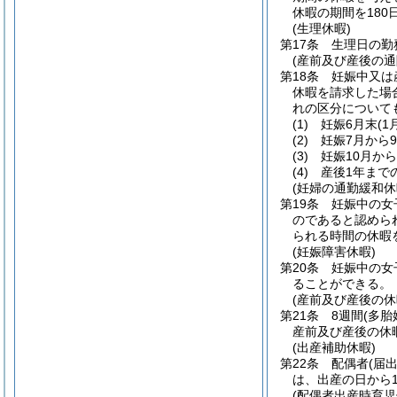
休暇の期間を18
(生理休暇)
第17条
生理日の勤
(産前及び産後の通
第18条
妊娠中又は
休暇を請求した場
れの区分について
(1)
妊娠6月末
(
(2)
妊娠7月から
(3)
妊娠10月か
(4)
産後1年まで
(妊婦の通勤緩和休
第19条
妊娠中の女
のであると認めら
られる時間の休暇
(妊娠障害休暇)
第20条
妊娠中の女
ることができる。
(産前及び産後の休
第21条
8週間
(多胎
産前及び産後の休
(出産補助休暇)
第22条
配偶者
(届
は、出産の日から
(配偶者出産時育児