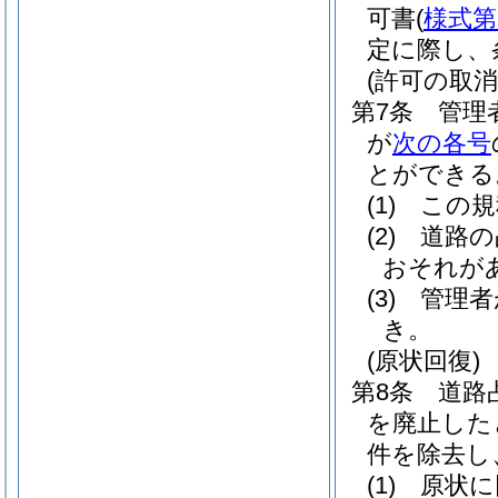
可書
(
様式第
定に際し、
(許可の取消
第7条
管理
が
次の各号
とができる
(1)
この規
(2)
道路の
おそれが
(3)
管理者
き。
(原状回復)
第8条
道路
を廃止した
件を除去し
(1)
原状に