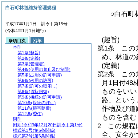
白石町林道維持管理規程
○白石町
平成17年1月1日 訓令甲第15号
(令和4年1月1日施行)
(趣旨)
条項目次
沿革
第1条
この
本則
第1条
(趣旨)
め、林道の
第2条
(定義)
第3条
(管理者)
(定義)
第4条
(使用の禁止及び制限)
第2条
この
第5条
(占用の許可申請)
第6条
(占用の許可)
月1日付48
第7条
(許可の取消し)
ものをいい
第8条
(原状回復)
第9条
(接続の許可申請)
路」という
第10条
(接続の許可)
作物及び道
第11条
(損害賠償)
第12条
(委任)
ものを含む
附則
2
この規程
附則
(令和3年12月20日訓令甲第1号)
様式第1号
(第5条関係)
全、安全か
様式第2号
(第6条関係)