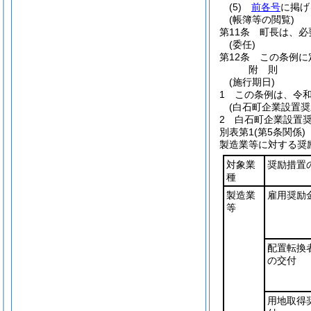
(5)
前各号
に掲げ
(帳簿等の閲覧)
第11条
町長は、必
(委任)
第12条
この条例に
附
則
(施行期日)
1
この条例は、令和
(白石町企業設置奨
2
白石町企業設置
別表第1
(第5条関係)
製造業等に対する奨
対象業
奨励措置
種
製造業
雇用奨励
等
配置転換
の交付
用地取得