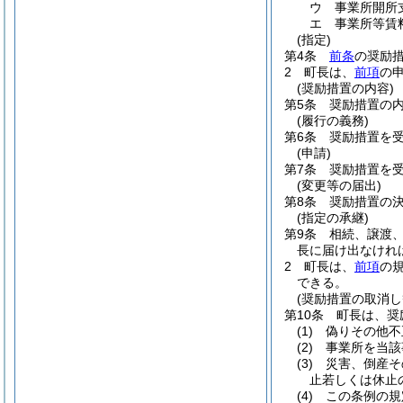
ウ
事業所開所
エ
事業所等賃
(指定)
第4条
前条
の奨励
2
町長は、
前項
の
(奨励措置の内容)
第5条
奨励措置の
(履行の義務)
第6条
奨励措置を
(申請)
第7条
奨励措置を
(変更等の届出)
第8条
奨励措置の
(指定の承継)
第9条
相続、譲渡
長に届け出なけれ
2
町長は、
前項
の
できる。
(奨励措置の取消し
第10条
町長は、奨
(1)
偽りその他不
(2)
事業所を当該
(3)
災害、倒産そ
止若しくは休止
(4)
この条例の規