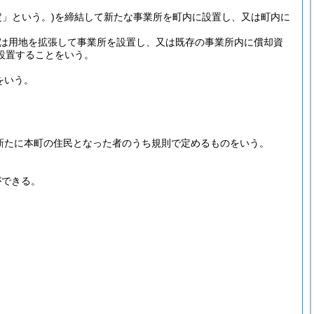
定」という。)
を締結して新たな事業所を町内に設置し、又は町内に
は用地を拡張して事業所を設置し、又は既存の事業所内に償却資
設置することをいう。
をいう。
新たに本町の住民となった者のうち規則で定めるものをいう。
ができる。