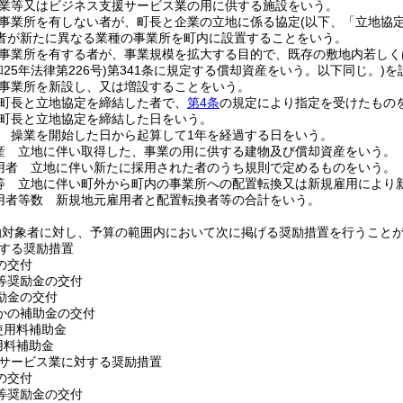
業等又はビジネス支援サービス業の用に供する施設をいう。
事業所を有しない者が、町長と企業の立地に係る協定
(以下、「立地協
者が新たに異なる業種の事業所を町内に設置することをいう。
事業所を有する者が、事業規模を拡大する目的で、既存の敷地内若しく
和25年法律第226号)
第341条に規定する償却資産をいう。以下同じ。)
を
事業所を新設し、又は増設することをいう。
町長と立地協定を締結した者で、
第4条
の規定により指定を受けたもの
町長と立地協定を締結した日をいう。
 操業を開始した日から起算して1年を経過する日をいう。
産 立地に伴い取得した、事業の用に供する建物及び償却資産をいう。
用者 立地に伴い新たに採用された者のうち規則で定めるものをいう。
等 立地に伴い町外から町内の事業所への配置転換又は新規雇用により
用者等数 新規地元雇用者と配置転換者等の合計をいう。
励対象者に対し、予算の範囲内において次に掲げる奨励措置を行うこと
する奨励措置
の交付
等奨励金の交付
励金の交付
かの補助金の交付
使用料補助金
用料補助金
サービス業に対する奨励措置
の交付
等奨励金の交付