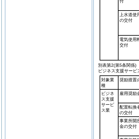
付
上水道使
の交付
電気使用
交付
別表第2
(第5条関係)
ビジネス支援サービ
対象業
奨励措置
種
ビジネ
雇用奨励
ス支援
サービ
配置転換
ス業
の交付
事業所開
金の交付