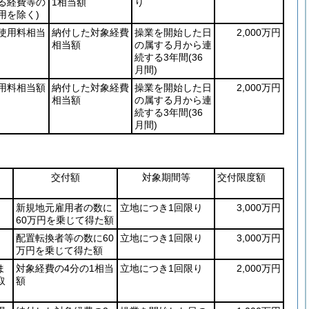
る経費等の
1相当額
り
用を除く)
使用料相当
納付した対象経費
操業を開始した日
2,000万円
相当額
の属する月から連
続する3年間
(36
月間)
用料相当額
納付した対象経費
操業を開始した日
2,000万円
相当額
の属する月から連
続する3年間
(36
月間)
交付額
対象期間等
交付限度額
新規地元雇用者の数に
立地につき1回限り
3,000万円
60万円を乗じて得た額
配置転換者等の数に60
立地につき1回限り
3,000万円
万円を乗じて得た額
ま
対象経費の4分の1相当
立地につき1回限り
2,000万円
取
額