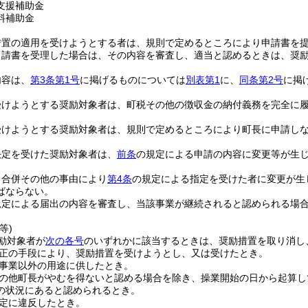
支援補助金
料補助金
措置の適用を受けようとする者は、規則で定めるところにより申請書を
申請書を受理した場合は、その内容を審査し、適当と認めるときは、奨
内容は、
第3条第1号
に掲げるものについては
別表第1
に、
同条第2号
に掲
受けようとする奨励対象者は、町税その他の徴収金の納付義務を完全に
受けようとする奨励対象者は、規則で定めるところにより町長に申請し
決定を受けた奨励対象者は、
前条
の規定による申請の内容に変更等が生
、合併その他の事由により
第4条
の規定による指定を受けた者に変更が生
ばならない。
規定による届出の内容を審査し、当該事業が継続されると認められる場
等)
励対象者が
次の各号
のいずれかに該当するときは、奨励措置を取り消し
正の手段により、奨励措置を受けようとし、又は受けたとき。
事業以外の用途に供したとき。
の他町長がやむを得ないと認める場合を除き、操業開始の日から起算し
の状況にあると認められるとき。
定に違反したとき。