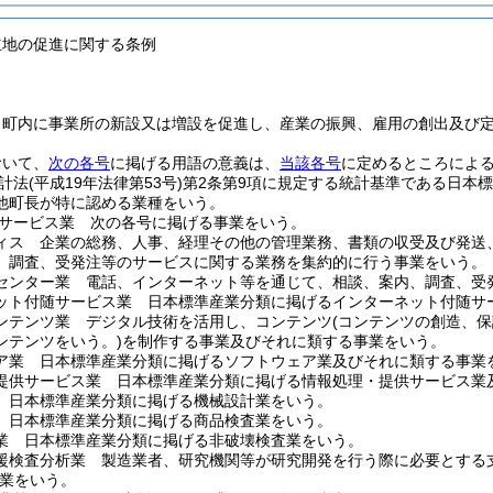
立地の促進に関する条例
、町内に事業所の新設又は増設を促進し、産業の振興、雇用の創出及び
おいて、
次の各号
に掲げる用語の意義は、
当該各号
に定めるところによ
計法
(平成19年法律第53号)
第2条第9項に規定する統計基準である日本
他町長が特に認める業種をいう。
サービス業 次の各号に掲げる事業をいう。
ィス 企業の総務、人事、経理その他の管理業務、書類の収受及び発送
、調査、受発注等のサービスに関する業務を集約的に行う事業をいう。
センター業 電話、インターネット等を通じて、相談、案内、調査、受
ット付随サービス業 日本標準産業分類に掲げるインターネット付随サ
ンテンツ業 デジタル技術を活用し、コンテンツ
(コンテンツの創造、
ンテンツをいう。)
を制作する事業及びそれに類する事業をいう。
ア業 日本標準産業分類に掲げるソフトウェア業及びそれに類する事業
提供サービス業 日本標準産業分類に掲げる情報処理・提供サービス業
 日本標準産業分類に掲げる機械設計業をいう。
 日本標準産業分類に掲げる商品検査業をいう。
業 日本標準産業分類に掲げる非破壊検査業をいう。
援検査分析業 製造業者、研究機関等が研究開発を行う際に必要とする
業をいう。