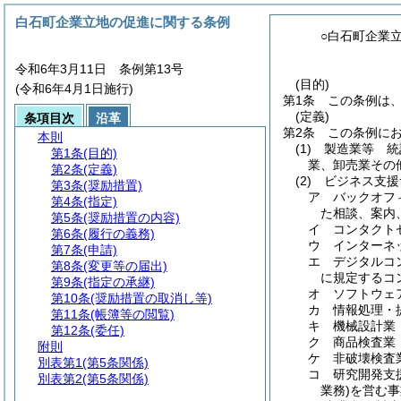
白石町企業立地の促進に関する条例
○白石町企業
令和6年3月11日 条例第13号
(目的)
(令和6年4月1日施行)
第1条
この条例は
(定義)
条項目次
沿革
第2条
この条例に
本則
(1)
製造業等 統
第1条
(目的)
業、卸売業その
第2条
(定義)
(2)
ビジネス支援
第3条
(奨励措置)
ア
バックオフ
第4条
(指定)
た相談、案内
第5条
(奨励措置の内容)
イ
コンタクト
第6条
(履行の義務)
ウ
インターネ
第7条
(申請)
エ
デジタルコ
第8条
(変更等の届出)
に規定するコ
第9条
(指定の承継)
オ
ソフトウェ
第10条
(奨励措置の取消し等)
カ
情報処理・
第11条
(帳簿等の閲覧)
キ
機械設計業
第12条
(委任)
ク
商品検査業
附則
ケ
非破壊検査
別表第1
(第5条関係)
コ
研究開発支
別表第2
(第5条関係)
業務)
を営む事