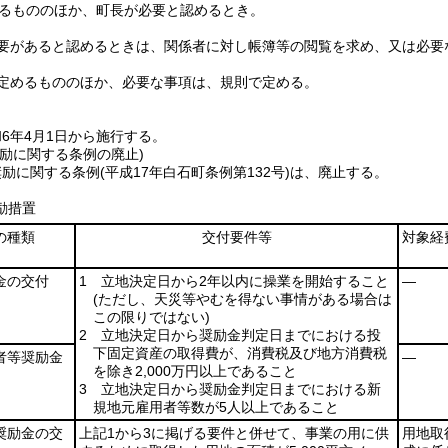
るもののほか、町長が必要と認めるとき。
要があると認めるときは、関係者に対し帳簿等の閲覧を求め、又は必要
定めるもののほか、必要な事項は、規則で定める。
6年4月1日から施行する。
励に関する条例の廃止)
奨励に関する条例
(平成17年白石町条例第132号)
は、廃止する。
励措置
の種類
交付要件等
対象経
金の交付
1 立地決定日から2年以内に操業を開始すること
―
(ただし、天災等やむを得ない事情がある場合は
この限りではない)
2 立地決定日から奨励金判定日までにおける投
下固定資産の取得費が、消費税及び地方消費税
者等奨励金
―
を除き2,000万円以上であること
3 立地決定日から奨励金判定日までにおける新
規地元雇用者等数が5人以上であること
奨励金の交
上記1から3に掲げる要件と併せて、事業の用に供
用地取