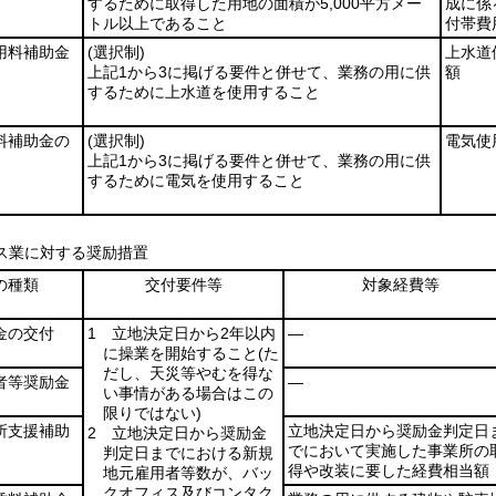
するために取得した用地の面積が5,000平方メー
成に係
トル以上であること
付帯費
用料補助金
(選択制)
上水道
上記1から3に掲げる要件と併せて、業務の用に供
額
するために上水道を使用すること
料補助金の
(選択制)
電気使
上記1から3に掲げる要件と併せて、業務の用に供
するために電気を使用すること
ス業に対する奨励措置
の種類
交付要件等
対象経費等
金の交付
1 立地決定日から2年以内
―
に操業を開始すること
(た
だし、天災等やむを得な
者等奨励金
―
い事情がある場合はこの
限りではない)
所支援補助
立地決定日から奨励金判定日
2 立地決定日から奨励金
でにおいて実施した事業所の
判定日までにおける新規
得や改装に要した経費相当額
地元雇用者等数が、バッ
クオフィス及びコンタク