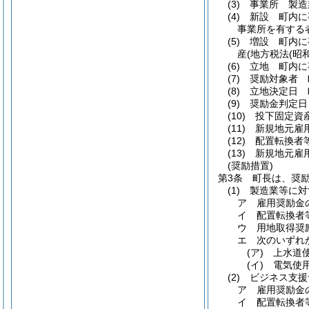
(3)
事業所 製造
(4)
新設 町内に
事業所を有する
(5)
増設 町内に
産
(地方税法
(昭
(6)
立地 町内に
(7)
奨励対象者 
(8)
立地決定日 
(9)
奨励金判定日
(10)
投下固定資
(11)
新規地元雇
(12)
配置転換者
(13)
新規地元雇
(奨励措置)
第3条
町長は、奨
(1)
製造業等に対
ア
雇用奨励金
イ
配置転換者
ウ
用地取得奨
エ
次のいずれ
(ア)
上水道
(イ)
電気使
(2)
ビジネス支援
ア
雇用奨励金
イ
配置転換者