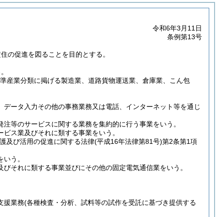
令和6年3月11日
条例第13号
定住の促進を図ることを目的とする。
る。
標準産業分類に掲げる製造業、道路貨物運送業、倉庫業、こん包
、データ入力その他の事務業務又は電話、インターネット等を通じ
発注等のサービスに関する業務を集約的に行う事業をいう。
ービス業及びそれに類する事業をいう。
保護及び活用の促進に関する法律
(平成16年法律第81号)
第2条第1項
をいう。
及びそれに類する事業並びにその他の固定電気通信業をいう。
支援業務
(各種検査・分析、試料等の試作を受託に基づき提供する