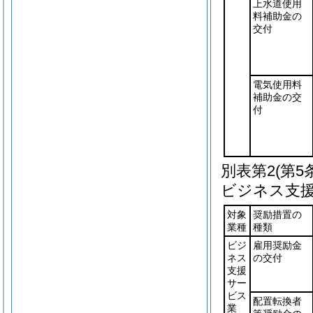
上水道使用
料補助金の
交付
電気使用料
補助金の交
付
別表第2
(第5
ビジネス支
対象
奨励措置の
業種
種類
ビジ
雇用奨励金
ネス
の交付
支援
サー
ビス
配置転換者
業