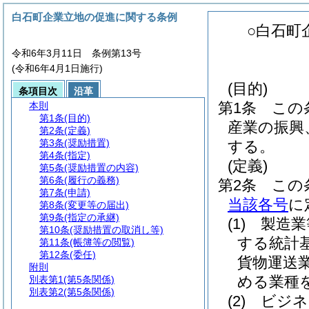
白石町企業立地の促進に関する条例
○白石町
令和6年3月11日 条例第13号
(令和6年4月1日施行)
(目的)
条項目次
沿革
第1条
この
本則
第1条
(目的)
産業の振興
第2条
(定義)
第3条
(奨励措置)
する。
第4条
(指定)
(定義)
第5条
(奨励措置の内容)
第6条
(履行の義務)
第2条
この
第7条
(申請)
当該各号
に
第8条
(変更等の届出)
第9条
(指定の承継)
(1)
製造業
第10条
(奨励措置の取消し等)
する統計
第11条
(帳簿等の閲覧)
第12条
(委任)
貨物運送
附則
める業種
別表第1
(第5条関係)
別表第2
(第5条関係)
(2)
ビジネ