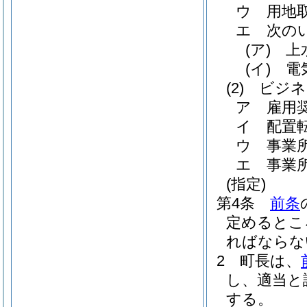
ウ
用地
エ
次の
(ア)
上
(イ)
電
(2)
ビジネ
ア
雇用
イ
配置
ウ
事業
エ
事業
(指定)
第4条
前条
定めるとこ
ればならな
2
町長は、
し、適当と
する。