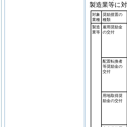
製造業等に
対象
奨励措置の
業種
種類
製造
雇用奨励金
業等
の交付
配置転換者
等奨励金の
交付
用地取得奨
励金の交付