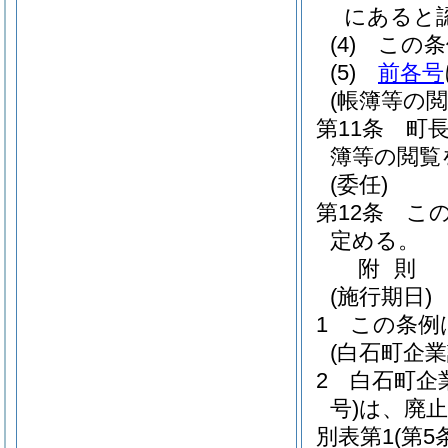
にあると
(4)
この条
(5)
前各号
(帳簿等の閲
第11条
町
簿等の閲覧
(委任)
第12条
こ
定める。
附
則
(施行期日)
1
この条例
(白石町企
2
白石町企
号)
は、廃
別表第1
(第5