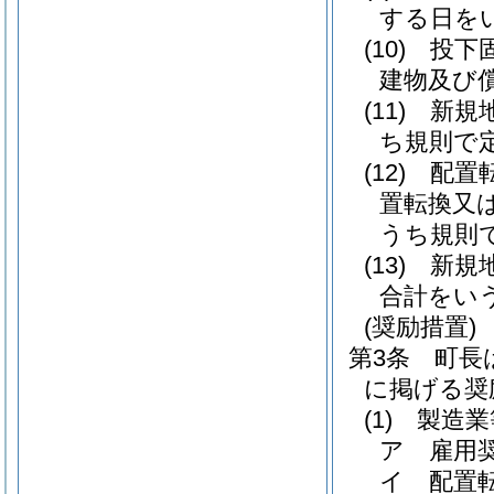
する日を
(10)
投下
建物及び
(11)
新規
ち規則で
(12)
配置
置転換又
うち規則
(13)
新規
合計をい
(奨励措置)
第3条
町長
に掲げる奨
(1)
製造業
ア
雇用
イ
配置