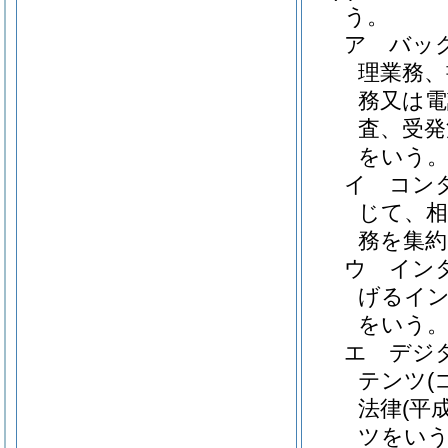
う。
ア
バッ
理業務、
務又は電
査、受発
をいう
イ
コン
じて、相
務を集約
ウ
イン
げるイ
をいう
エ
デジ
テンツ
法律
(平
ツをいう