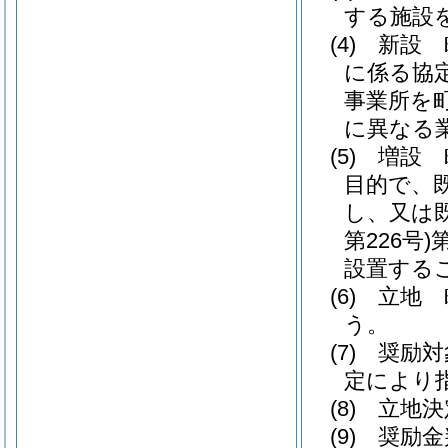
する施設
(4)
新設 
に係る協
事業所を
に異なる
(5)
増設 
目的で、
し、又は
第226号)
設置する
(6)
立地 
う。
(7)
奨励対
定により
(8)
立地決
(9)
奨励金