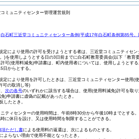
堂コミュニティセンター管理運営規則
、
白石町三近堂コミュニティセンター条例
(平成17年白石町条例第85号
規定により使用の許可を受けようとする者は、三近堂コミュニティセン
。)
を使用しようとする日の3日前までに白石町教育委員会
(以下「教育
る許可
(使用料減免)
申請書は、町内使用者については、使用しようとする
15日からとする。
規定により使用を許可したときは、三近堂コミュニティセンター使用
(
)許可の取消し等)
は、
次の各号
のいずれかに該当する場合は、使用
(使用料減免)
許可を取り
免)
申請書に虚偽の記載があったとき。
反したとき。
ニティセンターの使用時間は、午前8時30分から午後10時までとする。
臨時に休日を設け、又は使用時間を制限することができる。
3項ただし書
による使用料の返還は、次によるものとする。
によらない理由で使用不能となったとき。