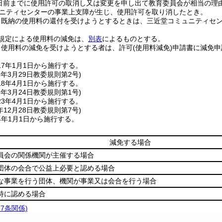
日前までに使用許可の取消し又は変更を申し出て教育委員会が相当の理
ニティセンターの事業上支障が生じ、使用許可を取り消したとき。
り既納の使用料の還付を受けようとするときは、三近堂コミュニティセ
規定による使用料の減免は、
別表
によるものとする。
り使用料の減免を受けようとする者は、許可
(使用料減免)
申請書に減免申
7年1月1日から施行する。
8年3月29日
教委規則第2号)
8年4月1日から施行する。
3年3月24日
教委規則第1号)
3年4月1日から施行する。
年12月28日
教委規則第7号)
4年1月1日から施行する。
減免する場合
会の関係機関が主催する場合
体の会合で公益上必要と認める場合
事業を行う団体、機関が事業又は会合を行う場合
特に認める場合
7条関係)