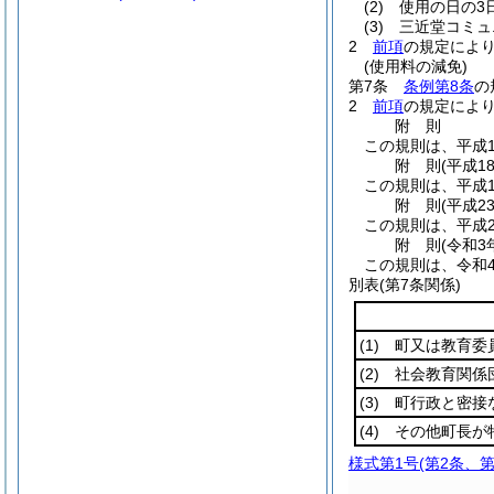
(2)
使用の日の3
(3)
三近堂コミュ
2
前項
の規定によ
(使用料の減免)
第7条
条例第8条
の
2
前項
の規定によ
附
則
この規則は、平成1
附
則
(平成1
この規則は、平成1
附
則
(平成2
この規則は、平成2
附
則
(令和3
この規則は、令和
別表
(第7条関係)
(1)
町又は教育委員
(2)
社会教育関係団
(3)
町行政と密接な
(4)
その他町長が
様式第1号
(第2条、第