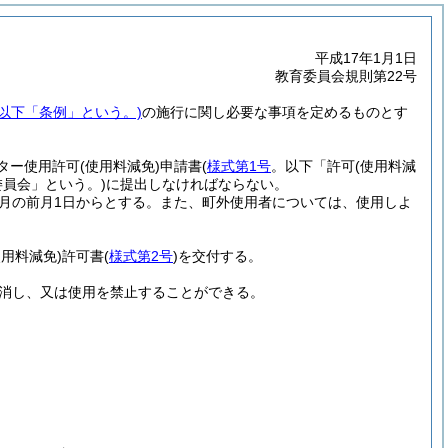
平成17年1月1日
教育委員会規則第22号
。以下「条例」という。)
の施行に関し必要な事項を定めるものとす
ター使用許可
(使用料減免)
申請書
(
様式第1号
。以下「許可
(使用料減
委員会」という。)
に提出しなければならない。
月の前月1日からとする。
また、町外使用者については、使用しよ
使用料減免)
許可書
(
様式第2号
)
を交付する。
消し、又は使用を禁止することができる。