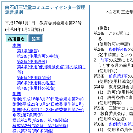
白石町三近堂コミュニティセンター管理
運営規則
○白石町三近
平成17年1月1日 教育委員会規則第22号
(趣旨)
(令和4年1月1日施行)
第1条
この規則は
る。
条項目次
沿革
(使用許可の申請)
本則
第2条
条例第4条
の
第1条
(趣旨)
免)
申請書」という
第2条
(使用許可の申請)
2
前項
の規定によ
第3条
(使用許可)
うとする月の前月
第4条
(使用(使用料減免)許可の取消し
(使用許可)
等)
第3条
前条第1項
の
第5条
(使用時間等)
(使用(使用料減免
第6条
(使用料の返還)
第4条
教育委員会
第7条
(使用料の減免)
(1)
許可
(使用料減
附則
(2)
許可条件に違
附則
(平成18年3月29日教委規則第2号)
(使用時間等)
附則
(平成23年3月24日教委規則第1号)
第5条
三近堂コミュ
附則
(令和3年12月28日教委規則第7号)
2
教育委員会は、
別表
(第7条関係)
(使用料の返還)
様式第1号
(第2条、第7条関係)
第6条
条例第7条第
様式第2号
(第2条、第7条関係)
(1)
使用者の責任
様式第3号
(第6条関係)