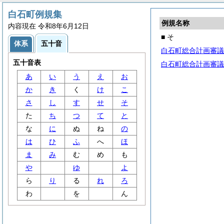
白石町例規集
例規名称
内容現在 令和8年6月12日
■ そ
体系
五十音
白石町総合計画審議
五十音表
白石町総合計画審議
あ
い
う
え
お
か
き
く
け
こ
さ
し
す
せ
そ
た
ち
つ
て
と
な
に
ぬ
ね
の
は
ひ
ふ
へ
ほ
ま
み
む
め
も
や
ゆ
よ
ら
り
る
れ
ろ
わ
を
ん