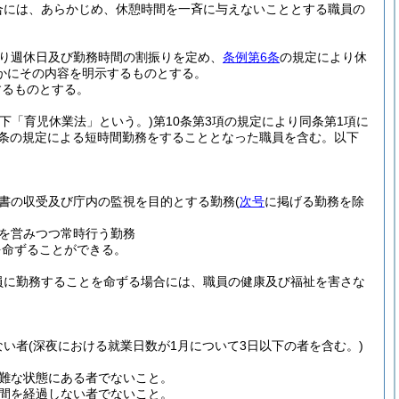
合には、あらかじめ、休憩時間を一斉に与えないこととする職員の
り週休日及び勤務時間の割振りを定め、
条例第6条
の規定により休
かにその内容を明示するものとする。
するものとする。
以下「育児休業法」という。)
第10条第3項の規定により同条第1項に
17条の規定による短時間勤務をすることとなった職員を含む。以下
書の収受及び庁内の監視を目的とする勤務
(
次号
に掲げる勤務を除
を営みつつ常時行う勤務
を命ずることができる。
員に勤務することを命ずる場合には、職員の健康及び福祉を害さな
ない者
(深夜における就業日数が1月について3日以下の者を含む。)
難な状態にある者でないこと。
週間を経過しない者でないこと。