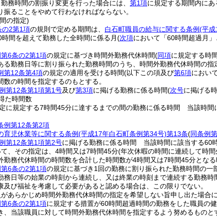
日勤務時間の割振り変更を行った場合には、
第1項
に規定する期間内にあ
り振ることをやめて行わなければならない。
間の指定)
条の2第1項
の規則で定める期間は、
白石町職員の給与に関する条例
(平
0時間を超えて勤務した全時間に係る月
(
次項
において「60時間超過月」
第6条の2第1項
の規定に基づき時間外勤務代休時間
(
同項
に規定する時
ある勤務日等に割り振られた勤務時間のうち、時間外勤務代休時間の指
第12条第4項
の規定の適用を受ける時間
(以下この項及び
第6項
において
間数の時間を指定するのもとする。
例第12条第1項第1号
及び
第3項
に掲げる勤務に係る時間
(
次号
に掲げる時
て得た時間数
定に規定する7時間45分に達するまでの間の勤務に係る時間 当該時間に
条例第12条第2項
の育児休業等に関する条例
(平成17年白石町条例第34号)
第13条
(
同条例第
例第12条第1項第2号
に掲げる勤務に係る時間 当該時間に該当する60時
て、その指定は、4時間又は7時間45分
(年次休暇の時間に連続して時
外勤務代休時間の時間数を合計した時間数が4時間又は7時間45分となる
第6条の2第1項
の規定に基づき1回の勤務に割り振られた勤務時間の一
勤務日等の始業の時刻から連続し、又は終業の時刻まで連続する勤務時
康及び福祉を考慮して必要があると認める場合は、この限りでない。
員があらかじめ時間外勤務代休時間の指定を希望しない旨申し出た場合
第6条の2第1項
に規定する措置が60時間超過時間の勤務をした職員の
き、当該職員に対して時間外勤務代休時間を指定するよう努めるものと