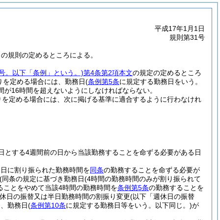
平成17年1月1日
規則第31号
この規則の定めるところによる。
3号。以下「条例」という。)
第4条第2項本文
の規定の定めるところ
りを定める場合には、勤務日
(
条例第5条
に規定する勤務日をいう。
間が16時間を超えないようにしなければならない。
りを定める場合には、次に掲げる基準に適合するように行わなけれ
日とする4週間前の日から当該勤務することを命ずる必要がある日
務日に割り振られた勤務時間を
同条
の勤務することを命ずる必要が
(同条の規定に基づき勤務日
(4時間の勤務時間のみが割り振られて
ることをやめて当該4時間の勤務時間を
条例第5条
の勤務することを
休日の振替又は半日勤務時間の割振り変更
(以下「週休日の振替
つ、勤務日
(
条例第10条
に規定する勤務日等をいう。以下同じ。)
が