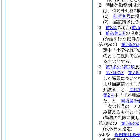
2
時間外勤務制限
は、時間外勤務制
(1)
前項各号
に掲
(2)
当該請求に係
3
前2項
の場合
(
前項
4
前条第5項
の規定
(介護を行う職員
第7条の8
第7条の2
定中「小学校就学
のとして規則で定
るものとする。
2
第7条の5第2項
及
3
第7条の3
、
第7条
した職員について
より当該請求をし
介護者」と、
同項
第2号
中「子が離
た」と、
同項第3
「次の各号の」と
み替えるものとす
(勤務の制限に関し
第7条の9
第7条の2
(代休日の指定)
第8条
条例第10条