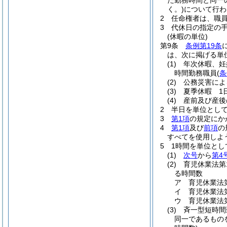
た勤務時間と同一
く。)
について行わ
2
任命権者は、職
3
代休日の指定の
(休暇の単位)
第9条
条例第19条
は、次に掲げる単
(1)
年次休暇、妊
時間勤務職員
(
条
(2)
公務災害によ
(3)
夏季休暇 1
(4)
産前及び産後
2
半日を単位とし
3
第1項
の規定にか
4
第1項
及び
前項
の
すべてを使用しよ
5
1時間を単位と
(1)
次号
から
第4
(2)
育児休業法第
る時間数
ア
育児休業法第
イ
育児休業法第
ウ
育児休業法第
(3)
斉一型短時間
同一であるもの