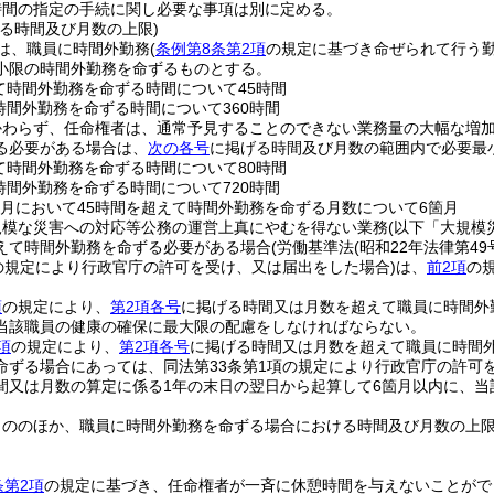
時間の指定の手続に関し必要な事項は別に定める。
る時間及び月数の上限)
は、職員に時間外勤務
(
条例第8条第2項
の規定に基づき命ぜられて行う勤
小限の時間外勤務を命ずるものとする。
て時間外勤務を命ずる時間について45時間
時間外勤務を命ずる時間について360時間
かわらず、任命権者は、通常予見することのできない業務量の大幅な増
る必要がある場合は、
次の各号
に掲げる時間及び月数の範囲内で必要最
て時間外勤務を命ずる時間について80時間
時間外勤務を命ずる時間について720時間
箇月において45時間を超えて時間外勤務を命ずる月数について6箇月
規模な災害への対応等公務の運営上真にやむを得ない業務
(以下「大規模
えて時間外勤務を命ずる必要がある場合
(労働基準法
(昭和22年法律第49
項の規定により行政官庁の許可を受け、又は届出をした場合)
は、
前2項
の
項
の規定により、
第2項各号
に掲げる時間又は月数を超えて職員に時間外
当該職員の健康の確保に最大限の配慮をしなければならない。
項
の規定により、
第2項各号
に掲げる時間又は月数を超えて職員に時間
命ずる場合にあっては、同法第33条第1項の規定により行政官庁の許可
間又は月数の算定に係る1年の末日の翌日から起算して6箇月以内に、
もののほか、職員に時間外勤務を命ずる場合における時間及び月数の上
条第2項
の規定に基づき、任命権者が一斉に休憩時間を与えないことがで