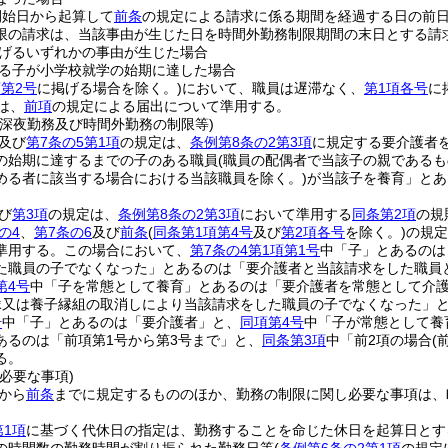
開始日から起算して
前条
の規定による請求に係る期間を経過する日の前
限の請求は、当該事由が生じた日を時間外勤務制限期間の末日とする請
げるいずれかの事由が生じた場合
る子が小学校就学の始期に達した場合
第2号
に掲げる場合を除く。)
において、職員は遅滞なく、
第1項各号
に
は、
前項
の規定による届出について準用する。
の深夜勤務及び時間外勤務の制限等)
及び
第7条の5第1項
の規定は、
条例第8条の2第3項
に規定する要介護者
の始期に達するまでの子のある職員
(職員の配偶者で当該子の親である
める者に該当する場合における当該職員を除く。)
が当該子を養育」とあ
び
第3項
の規定は、
条例第8条の2第3項
において準用する
同条第2項
の規
の4
、
第7条の6
及び
前条
(
同条第1項第4号
及び
第2項各号
を除く。)
の規定
準用する。
この場合において、
第7条の4第1項第1号
中「子」とあるのは
た職員の子でなくなった」とあるのは「要介護者と当該請求をした職員
第4号
中「子を常態として養育」とあるのは「要介護者を常態として介
縁又は養子縁組の取消しにより当該請求をした職員の子でなくなった」
号
中「子」とあるのは「要介護者」と、
同項第4号
中「子が常態として養
あるのは「前項第1号から第3号まで」と、
同条第3項
中「前2項の場合
(
る。
必要な事項)
から
前条
までに規定するもののほか、勤務の制限に関し必要な事項は、
第1項
に基づく代休日の指定は、勤務することを命じた休日を起算日とす