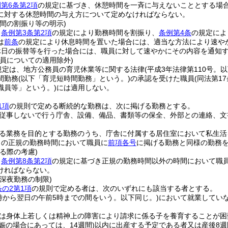
第6条第2項
の規定に基づき、休憩時間を一斉に与えないこととする場
に対する休憩時間の与え方について定めなければならない。
間の割振り等の明示)
、
条例第3条第2項
の規定により勤務時間を割振り、
条例第4条
の規定によ
は
前条
の規定により休息時間を置いた場合には、適当な方法により速や
休日の振替等を行った場合には、職員に対して速やかにその内容を通知
員についての適用除外)
規定は、地方公務員の育児休業等に関する法律
(平成3年法律第110号。
間勤務
(以下「育児短時間勤務」という。)
の承認を受けた職員
(同法第
職員等」という。)
には適用しない。
1項
の規則で定める断続的な勤務は、次に掲げる勤務とする。
従事しないで行う庁舎、設備、備品、書類等の保全、外部との連絡、文
る業務を目的とする勤務のうち、庁舎に付属する居住室において私生活
日の正規の勤務時間において職員に
前項各号
に掲げる勤務と同様の勤務
る際の考慮)
、
条例第8条第2項
の規定に基づき正規の勤務時間以外の時間において職
ければならない。
深夜勤務の制限)
条の2第1項
の規則で定める者は、次のいずれにも該当する者とする。
0時から翌日の午前5時までの間をいう。以下同じ。)
において就業してい
は身体上若しくは精神上の障害により請求に係る子を養育することが困
娠の場合にあっては、14週間)
以内に出産する予定である者又は産後8