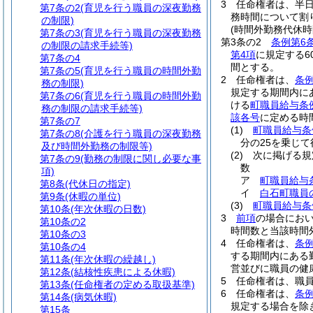
3
任命権者は、半
第7条の2
(育児を行う職員の深夜勤務
務時間について割
の制限)
(時間外勤務代休時
第7条の3
(育児を行う職員の深夜勤務
第3条の2
条例第6
の制限の請求手続等)
第4項
に規定する6
第7条の4
間とする。
第7条の5
(育児を行う職員の時間外勤
2
任命権者は、
条例
務の制限)
規定する期間内に
第7条の6
(育児を行う職員の時間外勤
ける
町職員給与条例
務の制限の請求手続等)
該各号
に定める時
第7条の7
(1)
町職員給与条
第7条の8
(介護を行う職員の深夜勤務
分の25を乗じ
及び時間外勤務の制限等)
(2)
次に掲げる規
第7条の9
(勤務の制限に関し必要な事
数
項)
ア
町職員給与
第8条
(代休日の指定)
イ
白石町職員
第9条
(休暇の単位)
(3)
町職員給与条
第10条
(年次休暇の日数)
3
前項
の場合におい
第10条の2
時間数と当該時間
第10条の3
4
任命権者は、
条例
第10条の4
する期間内にある
第11条
(年次休暇の繰越し)
営並びに職員の健
第12条
(結核性疾患による休暇)
5
任命権者は、職
第13条
(任命権者の定める取扱基準)
6
任命権者は、
条例
第14条
(病気休暇)
規定する場合を除
第15条