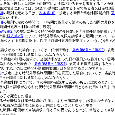
は身体上若しくは精神上の障害により請求に係る子を養育することが困
娠の場合にあっては、14週間)
以内に出産する予定である者又は産後8
項
の規則で定める日は、
次条第1項
に規定する時間外勤務制限開始日
(
同
始日)
とする。
項
の規則で定める時間は、30時間に職員から請求のあった期間の月数
の時間外勤務の制限の請求手続等)
条の2第2項
の規定に基づく時間外勤務の制限
(以下「時間外勤務制限」と
求書
(
様式第2号
)
により、時間外勤務の制限を請求する期間について、そ
を単位とする期間に限る。以下「時間外勤務制限期間」という。)
を明ら
の請求があった場合においては、任命権者は、
条例第8条の2第2項
に規定
行った職員に対し通知しなければならない。
間外勤務の制限の請求が、当該請求があった日の翌日から起算して1週間
請求であった場合で、
条例第8条の2第2項
に規定する措置を講ずるため
のいずれかの日に時間外勤務制限開始日を変更することができる。
項
の規定により時間外勤務制限開始日を変更した場合においては、当該
行った職員に対し通知しなければならない。
間外勤務制限について、その事由を確認する必要があると認めるときは
務制限の請求がなされた後時間外勤務制限開始日とされた日の前日まで
なす。
る子が死亡した場合
る子が離縁又は養子縁組の取消しにより当該請求をした職員の子でなく
た職員が当該請求に係る子と同居しないこととなった場合
た職員の配偶者で当該請求に係る子の親であるものが、常態として当該
なった場合