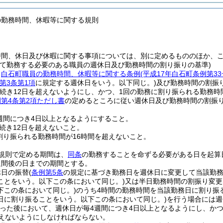
の勤務時間、休暇等に関する規則
時間、休日及び休暇に関する事項については、別に定めるもののほか、
って勤務する必要のある職員の週休日及び勤務時間の割り振りの基準)
、
白石町職員の勤務時間、休暇等に関する条例
(平成17年白石町条例第3
第3条第1項
に規定する週休日をいう。以下同じ。)
及び勤務時間の割振
続き12日を超えないようにし、かつ、1回の勤務に割り振られる勤務時
第4条第2項ただし書
の定めるところに従い週休日及び勤務時間の割振
週間につき4日以上となるようにすること。
続き12日を超えないこと。
割り振られる勤務時間が16時間を超えないこと。
規則で定める期間は、
同条
の勤務することを命ずる必要がある日を起算
週間後の日までの期間とする。
休日の振替
(
条例第5条
の規定に基づき勤務日を週休日に変更して当該勤
ことをいう。以下この条において同じ。)
又は半日勤務時間の割振り変更
下この条において同じ。)
のうち4時間の勤務時間を当該勤務日に割り振
日に割り振ることをいう。以下この条において同じ。)
を行う場合には週
った後において、週休日が毎4週間につき4日以上となるようにし、か
超えないようにしなければならない。