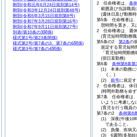
2
任命権者は、
条例
附則
(令和元年6月24日規則第14号)
範囲及び当該職員
附則
(令和3年12月24日規則第48号)
(週休日及び勤務時
附則
(令和5年3月15日規則第8号)
第5条
任命権者は
附則
(令和7年3月28日規則第16号)
憩時間を置き、又
附則
(令和7年9月11日規則第27号)
2
任命権者は、週
別表
(第10条の3関係)
(育児短時間勤務職
様式第1号
(第23条関係)
第5条の2
第2条
の
様式第2号
(第7条の3、第7条の6関係)
規定する育児短時
様式第3号
(第7条の4関係)
「育児短時間勤務
(宿日直勤務)
第6条
条例第8条第
(1)
本来の勤務に
く。)
(2)
前号
に規定す
2
任命権者は、休
(時間外勤務を命ず
第7条
任命権者は
いように考慮しな
(育児を行う職員の
第7条の2
条例第8
(1)
深夜
(午後1
であること。
(2)
負傷、疾病又
(3)
6週間
(多胎妊