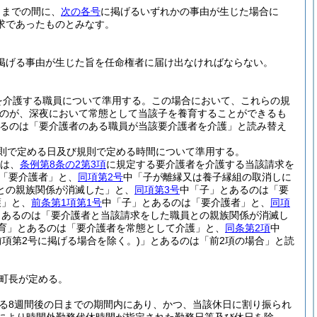
日までの間に、
次の各号
に掲げるいずれかの事由が生じた場合に
求であったものとみなす。
掲げる事由が生じた旨を任命権者に届け出なければならない。
を介護する職員について準用する。
この場合において、これらの規
ものが、深夜において常態として当該子を養育することができるも
るのは「要介護者のある職員が当該要介護者を介護」と読み替え
則で定める日及び規則で定める時間について準用する。
は、
条例第8条の2第3項
に規定する要介護者を介護する当該請求を
「要介護者」と、
同項第2号
中「子が離縁又は養子縁組の取消しに
との親族関係が消滅した」と、
同項第3号
中「子」とあるのは「要
護」と、
前条第1項第1号
中「子」とあるのは「要介護者」と、
同項
とあるのは「要介護者と当該請求をした職員との親族関係が消滅し
育」とあるのは「要介護者を常態として介護」と、
同条第2項
中
前項第2号に掲げる場合を除く。)
」とあるのは「前2項の場合」と読
町長が定める。
る8週間後の日までの期間内にあり、かつ、当該休日に割り振られ