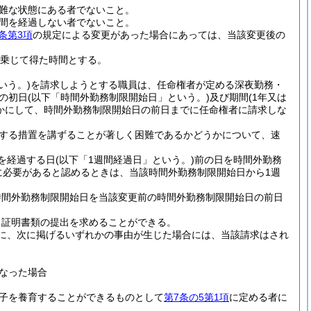
難な状態にある者でないこと。
週間を経過しない者でないこと。
条第3項
の規定による変更があった場合にあっては、当該変更後の
を乗じて得た時間とする。
いう。)
を請求しようとする職員は、任命権者が定める深夜勤務・
の初日
(以下「時間外勤務制限開始日」という。)
及び期間
(1年又は
かにして、時間外勤務制限開始日の前日までに任命権者に請求しな
する措置を講ずることが著しく困難であるかどうかについて、速
を経過する日
(以下「1週間経過日」という。)
前の日を時間外勤務
に必要があると認めるときは、当該時間外勤務制限開始日から1週
時間外勤務制限開始日を当該変更前の時間外勤務制限開始日の前日
、証明書類の提出を求めることができる。
に、次に掲げるいずれかの事由が生じた場合には、当該請求はされ
なった場合
子を養育することができるものとして
第7条の5第1項
に定める者に