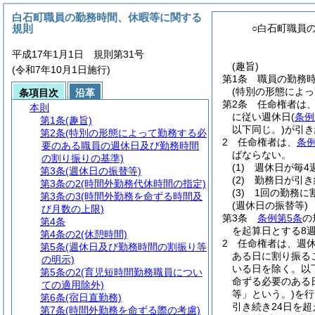
白石町職員の勤務時間、休暇等に関する
規則
○白石町職員
平成17年1月1日 規則第31号
(趣旨)
(令和7年10月1日施行)
第1条
職員の勤務
(特別の形態によ
条項目次
沿革
第2条
任命権者は
本則
に従い週休日
(
条例
第1条
(趣旨)
以下同じ。)
が引き
第2条
(特別の形態によって勤務する必
2
任命権者は、
条例
要のある職員の週休日及び勤務時間
ばならない。
の割り振りの基準)
(1)
週休日が毎4
第3条
(週休日の振替等)
(2)
勤務日が引き
第3条の2
(時間外勤務代休時間の指定)
(3)
1回の勤務に
第3条の3
(時間外勤務を命ずる時間及
(週休日の振替等)
び月数の上限)
第3条
条例第5条
の
第4条
を起算日とする8
第4条の2
(休憩時間)
2
任命権者は、週
第5条
(週休日及び勤務時間の割振り等
ある日に割り振る
の明示)
いる日を除く。以
第5条の2
(育児短時間勤務職員につい
命ずる必要のある
ての適用除外)
等」という。)
を行
第6条
(宿日直勤務)
引き続き24日を
第7条
(時間外勤務を命ずる際の考慮)