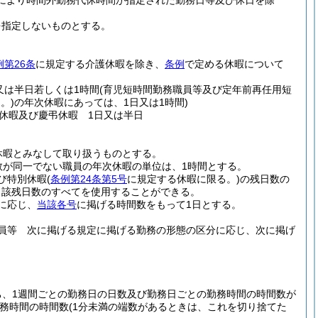
により時間外勤務代休時間が指定された勤務日等及び休日を除
を指定しないものとする。
例第26条
に規定する介護休暇を除き、
条例
で定める休暇について
又は半日若しくは1時間
(育児短時間勤務職員等及び定年前再任用短
。)
の年次休暇にあっては、1日又は1時間)
休暇及び慶弔休暇 1日又は半日
休暇とみなして取り扱うものとする。
数が同一でない職員の年次休暇の単位は、1時間とする。
び特別休暇
(
条例第24条第5号
に規定する休暇に限る。)
の残日数の
当該残日数のすべてを使用することができる。
に応じ、
当該各号
に掲げる時間数をもって1日とする。
職員等 次に掲げる規定に掲げる勤務の形態の区分に応じ、次に掲げ
ち、1週間ごとの勤務日の日数及び勤務日ごとの勤務時間の時間数が
務時間の時間数
(1分未満の端数があるときは、これを切り捨てた