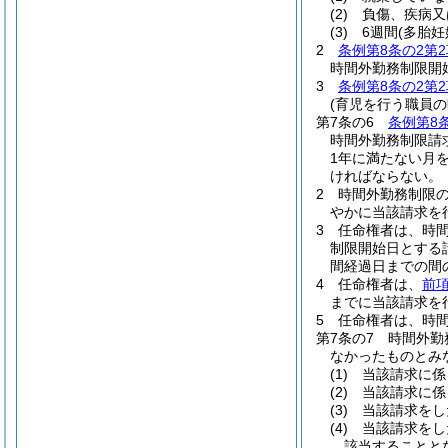
(2)
負傷、疾病又
(3)
6週間
(多胎妊
2
条例第8条の2第2
時間外勤務制限開
3
条例第8条の2第2
(育児を行う職員
第7条の6
条例第8
時間外勤務制限請
1年に満たない月
ければならない。
2
時間外勤務制限
やかに当該請求を
3
任命権者は、時
制限開始日とする
間経過日までの間
4
任命権者は、
前
までに当該請求を
5
任命権者は、時
第7条の7
時間外勤
なかったものとみ
(1)
当該請求に係
(2)
当該請求に係
(3)
当該請求をし
(4)
当該請求をし
該当することと