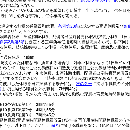
の時間数の勤務時間が割り振られた勤務日等
(
条例第6条の2第1項
の規定
なければならない。
員があらかじめ代休日の指定を希望しない旨申し出た場合には、代休日
手続に関し必要な事項は、任命権者が定める。
に規定する妊婦の通勤緩和休暇、
条例第23条
に規定する育児休暇及び
条
位により与えるものとする。
娠障害休暇、出産補助休暇、配偶者出産時育児休暇及び特別休暇 1日
例第2条第3項
に規定する定年前再任用短時間勤務職員をいう。以下同じ
る休暇、結核性疾患による休暇、病気休暇、生理休暇、産前及び産後の
日
の通院休暇 1時間
て与えられた休暇を日に換算する場合は、2回の休暇をもって1日単位の
かわらず、1週間ごとの勤務日の日数及び勤務日ごとの勤務時間の時間
規定にかかわらず、年次休暇、出産補助休暇、配偶者出産時育児休暇及
うとする場合において、当該残日数に1時間未満の端数があるときは、
して使用した休暇を日に換算する場合には、
次の各号
に掲げる職員の区分
号
までに掲げる職員以外の職員 7時間45分
10条第1項第1号から第3号までに掲げる勤務の形態の育児短時間勤務
10条第1項第1号 3時間55分
10条第1項第2号 4時間55分
10条第1項第3号 7時間45分
勤務職員
(育児短時間勤務職員等及び定年前再任用短時間勤務職員のう
をいう。以下同じ。ただし、
前号
に掲げる職員を除く。)
勤務日ごとの勤