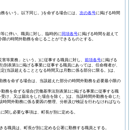
務をいう。以下同じ。)
を命ずる場合には、
次の各号
に掲げる時間
加等に伴い、職員に対し、臨時的に
同項各号
に掲げる時間を超えて
小限の時間外勤務を命じることができるものとする。
災害等業務」という。)
に従事する職員に対し、
前項各号
に掲げる
号)
別表第1に掲げる事業に従事する職員にあっては、任命権者が、
規定
(当該超えることとなる時間又は月数に係る部分に限る。)
は、
勤務を命ずる場合は、当該超えた部分の時間外勤務を必要最小限の
外勤務を命ずる場合
(労働基準法別表第1に掲げる事業に従事する職
を受け、又は届出をした場合を除く。)
は、当該時間外勤務を命じた
当該時間外勤務に係る要因の整理、分析及び検証を行わなければなら
限に関し必要な事項は、町長が別に定める。
きる職員は、町長が別に定める公署に勤務する職員とする。