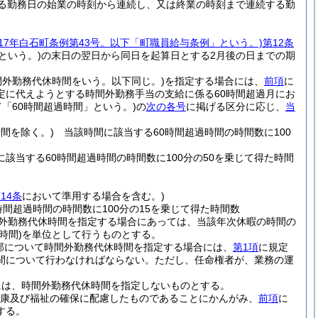
る勤務日の始業の時刻から連続し、又は終業の時刻まで連続する勤
成17年白石町条例第43号。以下「町職員給与条例」という。)
第12条
という。)
の末日の翌日から同日を起算日とする2月後の日までの期
間外勤務代休時間をいう。以下同じ。)
を指定する場合には、
前項
に
定に代えようとする時間外勤務手当の支給に係る60時間超過月にお
「60時間超過時間」という。)
の
次の各号
に掲げる区分に応じ、
当
間を除く。)
当該時間に該当する60時間超過時間の時間数に100
該当する60時間超過時間の時間数に100分の50を乗じて得た時間
14条
において準用する場合を含む。)
間超過時間の時間数に100分の15を乗じて得た時間数
間外勤務代休時間を指定する場合にあっては、当該年次休暇の時間の
時間)
を単位として行うものとする。
部について時間外勤務代休時間を指定する場合には、
第1項
に規定
間について行わなければならない。
ただし、任命権者が、業務の運
には、時間外勤務代休時間を指定しないものとする。
健康及び福祉の確保に配慮したものであることにかんがみ、
前項
に
する。