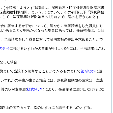
。)
を請求しようとする職員は、深夜勤務・時間外勤務制限請求書
深夜勤務制限期間」という。)
について、その初日
(以下「深夜勤務
にして、深夜勤務制限開始日の1月前までに請求を行うものとす
場合に該当するか否かについて、速やかに当該請求をした職員に対
日があることが明らかとなった場合にあっては、任命権者は、当該
は、当該請求をした職員に対して証明書類の提出を求めることがで
の各号
に掲げるいずれかの事由が生じた場合には、当該請求はされ
なった場合
態として当該子を養育することができるものとして
第7条の2
に規
るいずれかの事由が生じた場合には、深夜勤務制限の請求は、当該
介護の状況変更届
(
様式第3号
)
により、任命権者に届け出なければな
歳以上の者であって、次のいずれにも該当するものとする。