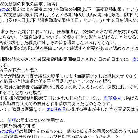
の深夜勤務の制限の請求手続等)
条の2
の規定による深夜における勤務の制限
(以下「深夜勤務制限」という
、深夜勤務制限を請求しようとする期間
(6月以内の期間に限る。以下「
う。)
及び末日
(以下「深夜勤務制限終了日」という。)
とする日を明らか
請求があった場合においては、任命権者は、公務の正常な運営を妨げる
ならない。
当該通知後において、公務の正常な運営を妨げることとなる
当該請求をした職員に対しその旨を通知しなければならない。
夜勤務制限の請求に係る事由について確認する必要があると認めるとき
制限の請求がされた後深夜勤務制限開始日とされた日の前日までに、
次
なす。
る子が死亡した場合
る子が離縁又は養子縁組の取消しにより当該請求をした職員の子でなく
た職員が当該請求に係る子と同居しないこととなった場合
た職員の配偶者で当該請求に係る子の親であるものが、深夜において常
することとなった場合
始日以後深夜勤務制限終了日とされた日の前日までに、
前項各号
に掲げ
深夜勤務制限期間の末日とする請求であったものとみなす。
いて、職員は遅滞なく、
第1項各号
に掲げる事由が生じた旨を育児又は
は、
前項
の届出について準用する。
時間外勤務の制限)
条の2第2項
の規則で定めるものは、請求に係る子の同居の親族のうち16
い者
(就業日数が1月について3日以下の者を含む。)
であること。