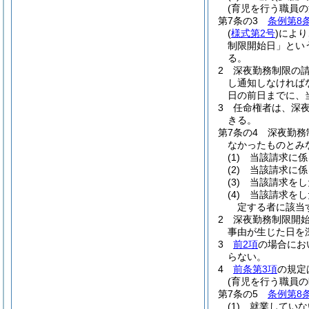
(育児を行う職員
第7条の3
条例第8
(
様式第2号
)
により
制限開始日」とい
る。
2
深夜勤務制限の
し通知しなければ
日の前日までに、
3
任命権者は、深
きる。
第7条の4
深夜勤務
なかったものとみ
(1)
当該請求に係
(2)
当該請求に係
(3)
当該請求をし
(4)
当該請求をし
定する者に該当
2
深夜勤務制限開
事由が生じた日を
3
前2項
の場合にお
らない。
4
前条第3項
の規定
(育児を行う職員の
第7条の5
条例第8
(1)
就業していな