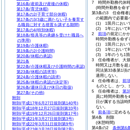
7
時間外勤務代休
第16条
(産前及び産後の休暇)
(時間外勤務を命ず
第17条
(育児休暇)
第3条の3
任命権者
第17条の2
(子育て部分休暇)
の範囲内で必要最
第17条の3
(3歳に満たない子を養育す
(1)
1箇月におい
る職員に対する措置を講ずる期間)
(2)
1年において
第17条の4
(特別休暇)
2
前項
の規定にか
第18条
(祭具等の承継を受けた職員へ
時間外勤務を命ず
の準用)
(1)
1箇月におい
第19条
(介護休暇)
(2)
1年において
第19条の2
(介護時間)
(3)
1年のうち1
第20条
(休暇の承認)
3
任命権者が、大
第21条
時間又は月数を超
第22条
(介護休暇及び介護時間の承認)
同法第33条第1
第23条
(休暇の請求等)
適用しない。
第24条
(介護休暇の請求)
4
任命権者は、
前
第25条
(休暇の承認の決定等)
ものとし、かつ、
第26条
(週休日及び休日の取扱)
5
任命権者は、
第3
第27条
(その他)
員に時間外勤務を
附則
日が属する当該時
附則
(平成17年6月27日規則第140号)
ない。
附則
(平成18年12月27日規則第33号)
6
前各項
に定める
附則
(平成19年12月26日規則第17号)
第4条
削除
附則
(平成21年3月27日規則第3号)
(休憩時間)
附則
(平成22年3月31日規則第9号)
第4条の2
条例第6
附則
(平成23年3月28日規則第2号)