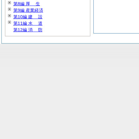
第8編
厚
生
第9編 産業経済
第10編
建
設
第11編
水
道
第12編
消
防