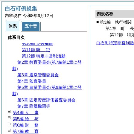
第4節 情報の公開・保護等
白石町例規集
第5節
住
民
例規名称
内容現在 令和8年6月12日
第6節 行政手続
■ 第3編 執行機関
第7節 災害対策
体系
五十音
第1章
町
第8節 交通安全対策
第12節 特
第9節 国民保護
体系目次
白石町特定非営利活
第10節 災害補償
第11節
防
犯
第12節 特定非営利活動
第2章 教育委員会(第7編第1章に登
載)
第3章 選挙管理委員会
第4章 監査委員
第5章 農業委員会(第9編第1章に登
載)
第6章 固定資産評価審査委員会
第7章 附属機関等
第4編
人
事
第5編
給
与
第6編
財
務
第7編
教
育