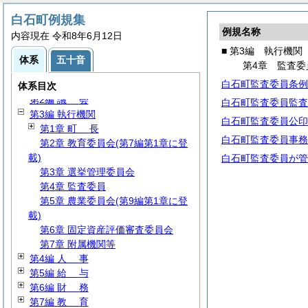
白石町例規集
例規名称
内容現在 令和8年6月12日
■ 第3編 執行機関
体系
五十音
第4章 監査委
白石町監査委員条例
第1編
総
規
体系目次
第2編
議
会
白石町監査委員監査
第3編 執行機関
白石町監査委員公印
第1章
町
長
白石町監査委員事務
第2章 教育委員会(第7編第1章に登
載)
白石町監査委員が管
第3章 選挙管理委員会
第4章 監査委員
第5章 農業委員会(第9編第1章に登
載)
第6章 固定資産評価審査委員会
第7章 附属機関等
第4編
人
事
第5編
給
与
第6編
財
務
第7編
教
育