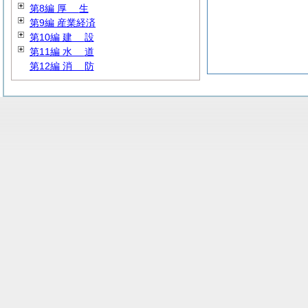
第8編
厚
生
第9編 産業経済
第10編
建
設
第11編
水
道
第12編
消
防