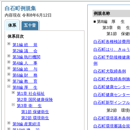
白石町例規集
例規名称
内容現在 令和8年6月12日
■ 第8編
厚
生
体系
五十音
第3章
衛
第1節 保健
体系目次
白石町各種検診費用
第1編
総
規
白石町はり、きゅう
第2編
議
会
第3編 執行機関
白石町予防接種健康
第4編
人
事
例
第5編
給
与
白石町犬取締条例
第6編
財
務
白石町犬取締条例施
第7編
教
育
白石町健康センター
第8編
厚
生
第1章 社会福祉
白石町健康センター
第2章 国民健康保険
白石町新型インフル
第3章
衛
生
第2節 環境
第1節 保健衛生
第2節 環境衛生
白石町環境基本条例
第9編 産業経済
白石町環境審議会規