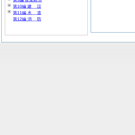
第9編 産業経済
第10編
建
設
第11編
水
道
第12編
消
防