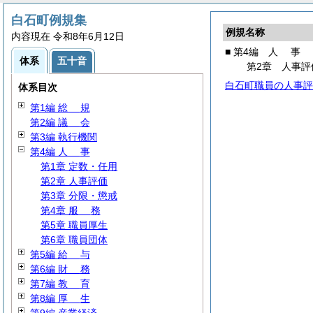
白石町例規集
例規名称
内容現在 令和8年6月12日
■ 第4編
人
事
体系
五十音
第2章 人事評
白石町職員の人事評
体系目次
第1編
総
規
第2編
議
会
第3編 執行機関
第4編
人
事
第1章 定数・任用
第2章 人事評価
第3章 分限・懲戒
第4章
服
務
第5章 職員厚生
第6章 職員団体
第5編
給
与
第6編
財
務
第7編
教
育
第8編
厚
生