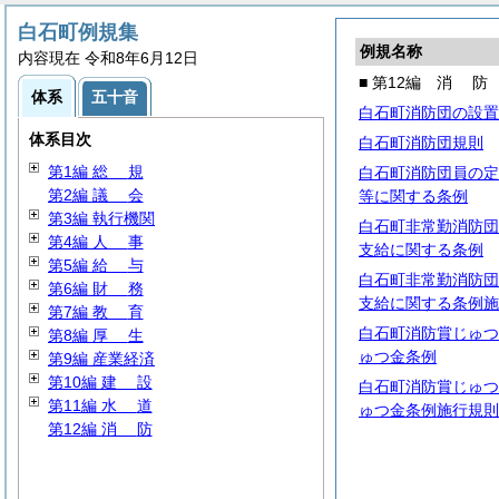
白石町例規集
例規名称
内容現在 令和8年6月12日
■ 第12編
消
防
体系
五十音
白石町消防団の設置
体系目次
白石町消防団規則
第1編
総
規
白石町消防団員の定
第2編
議
会
等に関する条例
第3編 執行機関
白石町非常勤消防団
第4編
人
事
支給に関する条例
第5編
給
与
白石町非常勤消防団
第6編
財
務
支給に関する条例施
第7編
教
育
白石町消防賞じゅつ
第8編
厚
生
ゅつ金条例
第9編 産業経済
第10編
建
設
白石町消防賞じゅつ
第11編
水
道
ゅつ金条例施行規則
第12編
消
防