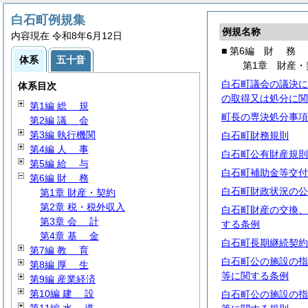
白石町例規集
例規名称
内容現在 令和8年6月12日
■ 第6編
財
務
体系
五十音
第1章 財産・
白石町議会の議決に
体系目次
の取得又は処分に関
第1編
総
規
町長の専決処分事項
第2編
議
会
第3編 執行機関
白石町財務規則
第4編
人
事
白石町公有財産規則
第5編
給
与
白石町補助金等交付
第6編
財
務
白石町財政状況の公
第1章 財産・契約
第2章 税・税外収入
白石町財産の交換、
第3章
会
計
する条例
第4章
基
金
白石町長期継続契約
第7編
教
育
白石町公の施設の指
第8編
厚
生
等に関する条例
第9編 産業経済
第10編
建
設
白石町公の施設の指