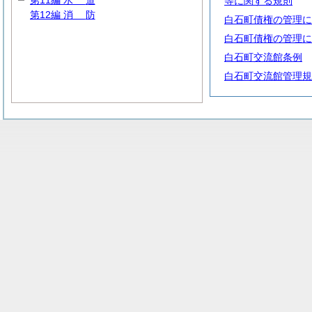
第11編
水
道
等に関する規則
第12編
消
防
白石町債権の管理に
白石町債権の管理に
白石町交流館条例
白石町交流館管理規